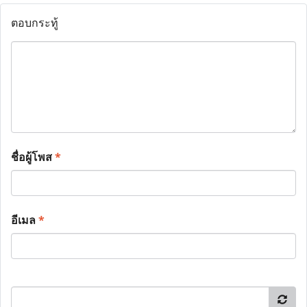
ตอบกระทู้
ชื่อผู้โพส
*
อีเมล
*