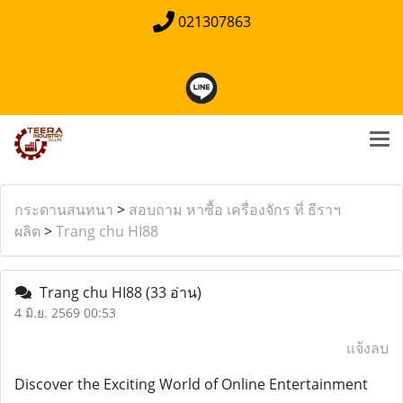
021307863
กระดานสนทนา
>
สอบถาม หาซื้อ เครื่องจักร ที่ ธีราฯ
ผลิต
>
Trang chu HI88
Trang chu HI88
(33 อ่าน)
4 มิ.ย. 2569 00:53
แจ้งลบ
Discover the Exciting World of Online Entertainment