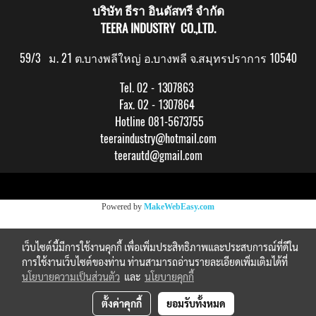
บริษัท ธีรา อินดัสทรี จำกัด
TEERA INDUSTRY CO.,LTD.
59/3 ม. 21 ต.บางพลีใหญ่ อ.บางพลี จ.สมุทรปราการ 10540
Tel. 02 - 1307863
Fax. 02 - 1307864
Hotline 081-5673755
teeraindustry@hotmail.com
teerautd@gmail.com
Copy right by makewebeasy.com
Powered by
MakeWebEasy.com
เว็บไซต์นี้มีการใช้งานคุกกี้ เพื่อเพิ่มประสิทธิภาพและประสบการณ์ที่ดีใน
การใช้งานเว็บไซต์ของท่าน ท่านสามารถอ่านรายละเอียดเพิ่มเติมได้ที่
นโยบายความเป็นส่วนตัว
และ
นโยบายคุกกี้
ตั้งค่าคุกกี้
ยอมรับทั้งหมด