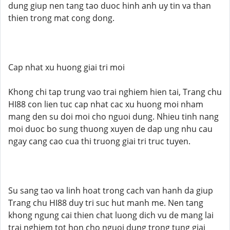
dung giup nen tang tao duoc hinh anh uy tin va than
thien trong mat cong dong.
Cap nhat xu huong giai tri moi
Khong chi tap trung vao trai nghiem hien tai, Trang chu
HI88 con lien tuc cap nhat cac xu huong moi nham
mang den su doi moi cho nguoi dung. Nhieu tinh nang
moi duoc bo sung thuong xuyen de dap ung nhu cau
ngay cang cao cua thi truong giai tri truc tuyen.
Su sang tao va linh hoat trong cach van hanh da giup
Trang chu HI88 duy tri suc hut manh me. Nen tang
khong ngung cai thien chat luong dich vu de mang lai
trai nghiem tot hon cho nguoi dung trong tung giai