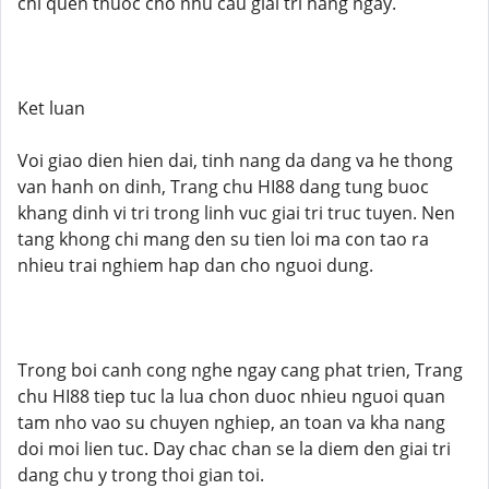
chi quen thuoc cho nhu cau giai tri hang ngay.
Ket luan
Voi giao dien hien dai, tinh nang da dang va he thong
van hanh on dinh, Trang chu HI88 dang tung buoc
khang dinh vi tri trong linh vuc giai tri truc tuyen. Nen
tang khong chi mang den su tien loi ma con tao ra
nhieu trai nghiem hap dan cho nguoi dung.
Trong boi canh cong nghe ngay cang phat trien, Trang
chu HI88 tiep tuc la lua chon duoc nhieu nguoi quan
tam nho vao su chuyen nghiep, an toan va kha nang
doi moi lien tuc. Day chac chan se la diem den giai tri
dang chu y trong thoi gian toi.