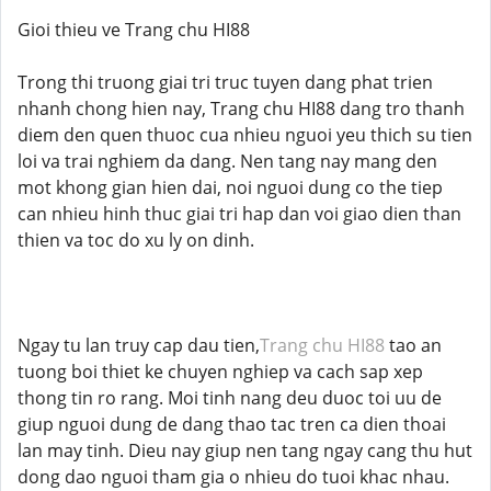
Gioi thieu ve Trang chu HI88
Trong thi truong giai tri truc tuyen dang phat trien
nhanh chong hien nay, Trang chu HI88 dang tro thanh
diem den quen thuoc cua nhieu nguoi yeu thich su tien
loi va trai nghiem da dang. Nen tang nay mang den
mot khong gian hien dai, noi nguoi dung co the tiep
can nhieu hinh thuc giai tri hap dan voi giao dien than
thien va toc do xu ly on dinh.
Ngay tu lan truy cap dau tien,
Trang chu HI88
tao an
tuong boi thiet ke chuyen nghiep va cach sap xep
thong tin ro rang. Moi tinh nang deu duoc toi uu de
giup nguoi dung de dang thao tac tren ca dien thoai
lan may tinh. Dieu nay giup nen tang ngay cang thu hut
dong dao nguoi tham gia o nhieu do tuoi khac nhau.