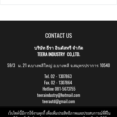
CONTACT US
บริษัท ธีรา อินดัสทรี จำกัด
TEERA INDUSTRY CO.,LTD.
59/3 ม. 21 ต.บางพลีใหญ่ อ.บางพลี จ.สมุทรปราการ 10540
Tel. 02 - 1307863
Fax. 02 - 1307864
Hotline 081-5673755
teeraindustry@hotmail.com
teerautd@gmail.com
เว็บไซต์นี้มีการใช้งานคุกกี้ เพื่อเพิ่มประสิทธิภาพและประสบการณ์ที่ดีใน
Copy right by makewebeasy.com