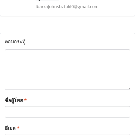
IbarraJohnsbztpkl0@gmail.com
ตอบกระทู้
ชื่อผู้โพส
*
อีเมล
*