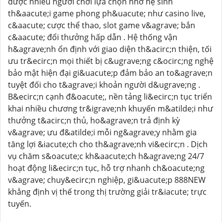
được nhiều người chơi lựa chọn nhờ hệ sinh
th&aacute;i game phong ph&uacute; như casino live,
c&aacute; cược thể thao, slot game v&agrave; bắn
c&aacute; đổi thưởng hấp dẫn . Hệ thống vận
h&agrave;nh ổn định với giao diện th&acirc;n thiện, tối
ưu tr&ecirc;n mọi thiết bị c&ugrave;ng c&ocirc;ng nghệ
bảo mật hiện đại gi&uacute;p đảm bảo an to&agrave;n
tuyệt đối cho t&agrave;i khoản người d&ugrave;ng .
B&ecirc;n cạnh đ&oacute;, nền tảng li&ecirc;n tục triển
khai nhiều chương tr&igrave;nh khuyến m&atilde;i như
thưởng t&acirc;n thủ, ho&agrave;n trả định kỳ
v&agrave; ưu đ&atilde;i mỗi ng&agrave;y nhằm gia
tăng lợi &iacute;ch cho th&agrave;nh vi&ecirc;n . Dịch
vụ chăm s&oacute;c kh&aacute;ch h&agrave;ng 24/7
hoạt động li&ecirc;n tục, hỗ trợ nhanh ch&oacute;ng
v&agrave; chuy&ecirc;n nghiệp, gi&uacute;p 888NEW
khẳng định vị thế trong thị trường giải tr&iacute; trực
tuyến.