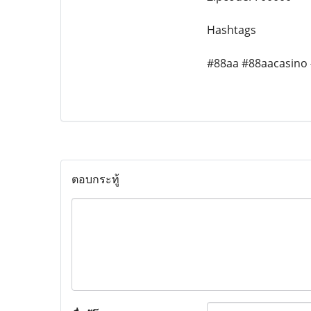
Hashtags
#88aa #88aacasino
ตอบกระทู้