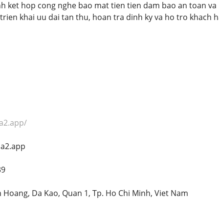
anh ket hop cong nghe bao mat tien tien dam bao an toan va
ien khai uu dai tan thu, hoan tra dinh ky va ho tro khach ha
aa2.app/
aa2.app
39
en Hoang, Da Kao, Quan 1, Tp. Ho Chi Minh, Viet Nam