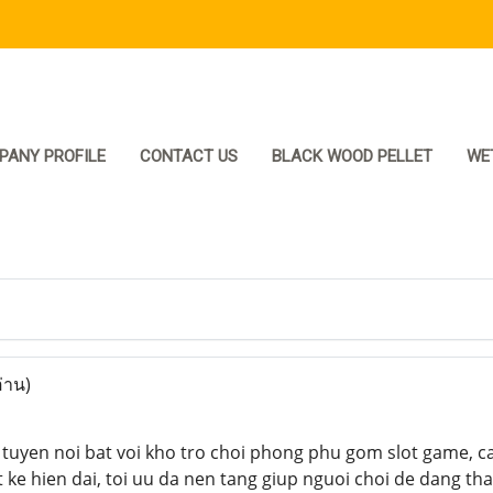
PANY PROFILE
CONTACT US
BLACK WOOD PELLET
WE
อ่าน)
c tuyen noi bat voi kho tro choi phong phu gom slot game, ca
 ke hien dai, toi uu da nen tang giup nguoi choi de dang tha