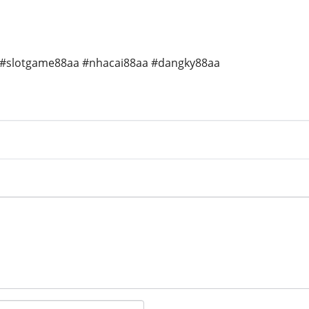
 #slotgame88aa #nhacai88aa #dangky88aa