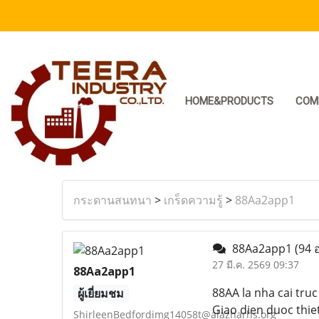
HOME&PRODUCTS
COM
กระดานสนทนา
>
เกร็ดความรู้
>
88Aa2app1
88Aa2app1
(94 
27 มี.ค. 2569 09:37
88Aa2app1
88AA la nha cai tru
ผู้เยี่ยมชม
Giao dien duoc thiet
ShirleenBedfordimg14058t@alazharhs.org