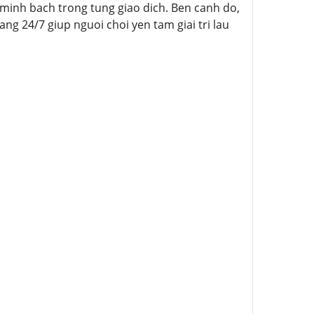
 minh bach trong tung giao dich. Ben canh do,
ng 24/7 giup nguoi choi yen tam giai tri lau