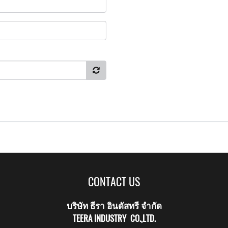
CONTACT US
บริษัท ธีรา อินดัสทรี จำกัด
TEERA INDUSTRY CO.,LTD.