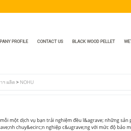
PANY PROFILE
CONTACT US
BLACK WOOD PELLET
WE
ราฯ ผลิต
>
NOHU
mỗi một dịch vụ bạn trải nghiệm đều l&agrave; những sản
ave;nh chuy&ecirc;n nghiệp c&ugrave;ng với mức độ bảo mậ