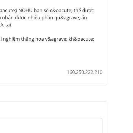
&aacute;i NOHU bạn sẽ c&oacute; thể được
ội nhận được nhiều phần qu&agrave; ấn
c tại
rải nghiệm thăng hoa v&agrave; kh&oacute;
160.250.222.210