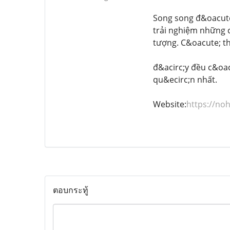
Song song đ&oacute
trải nghiệm những 
tượng. C&oacute; th
đ&acirc;y đều c&oac
qu&ecirc;n nhất.
Website:
https://no
ตอบกระทู้