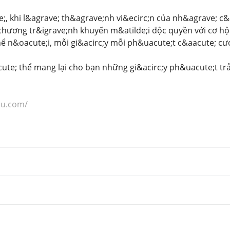
;, khi l&agrave; th&agrave;nh vi&ecirc;n của nh&agrave; c
chương tr&igrave;nh khuyến m&atilde;i độc quyền với cơ h
ể n&oacute;i, mỗi gi&acirc;y mỗi ph&uacute;t c&aacute; cượ
ute; thể mang lại cho bạn những gi&acirc;y ph&uacute;t t
hu.com/