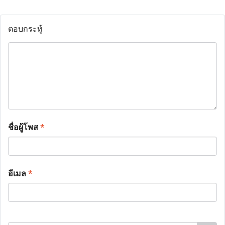
ตอบกระทู้
ชื่อผู้โพส
*
อีเมล
*