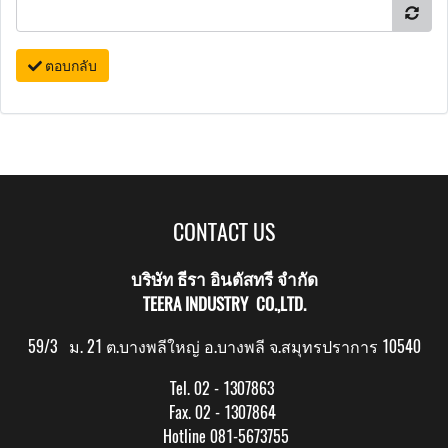
ตอบกลับ
CONTACT US
บริษัท ธีรา อินดัสทรี จำกัด
TEERA INDUSTRY CO.,LTD.
59/3 ม. 21 ต.บางพลีใหญ่ อ.บางพลี จ.สมุทรปราการ 10540
Tel. 02 - 1307863
Fax. 02 - 1307864
Hotline 081-5673755