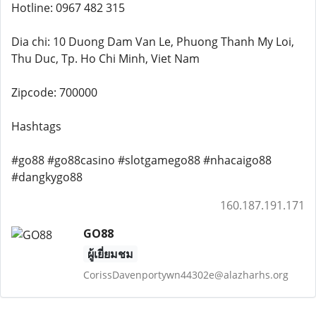
Hotline: 0967 482 315
Dia chi: 10 Duong Dam Van Le, Phuong Thanh My Loi,
Thu Duc, Tp. Ho Chi Minh, Viet Nam
Zipcode: 700000
Hashtags
#go88 #go88casino #slotgamego88 #nhacaigo88
#dangkygo88
160.187.191.171
GO88
ผู้เยี่ยมชม
CorissDavenportywn44302e@alazharhs.org