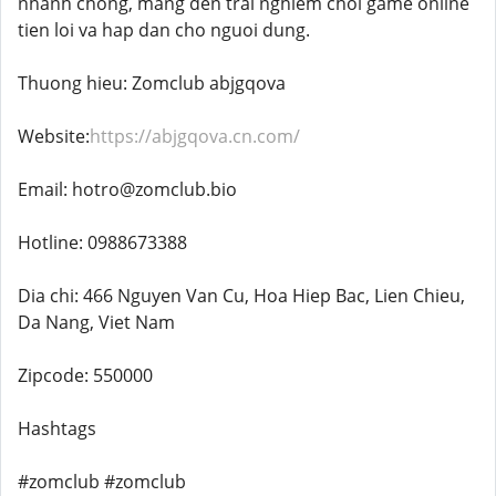
nhanh chong, mang den trai nghiem choi game online
tien loi va hap dan cho nguoi dung.
Thuong hieu: Zomclub abjgqova
Website:
https://abjgqova.cn.com/
Email: hotro@zomclub.bio
Hotline: 0988673388
Dia chi: 466 Nguyen Van Cu, Hoa Hiep Bac, Lien Chieu,
Da Nang, Viet Nam
Zipcode: 550000
Hashtags
#zomclub #zomclub