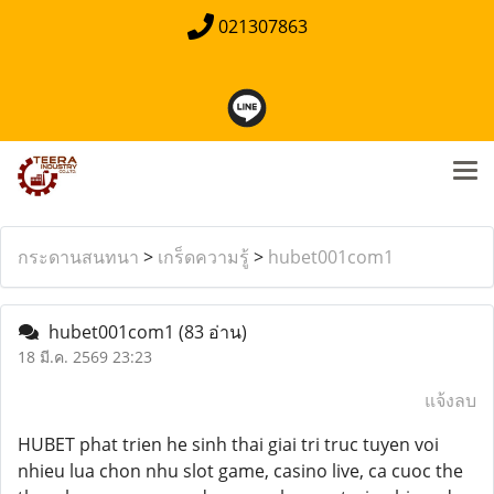
021307863
กระดานสนทนา
>
เกร็ดความรู้
>
hubet001com1
hubet001com1
(83 อ่าน)
18 มี.ค. 2569 23:23
แจ้งลบ
HUBET phat trien he sinh thai giai tri truc tuyen voi
nhieu lua chon nhu slot game, casino live, ca cuoc the