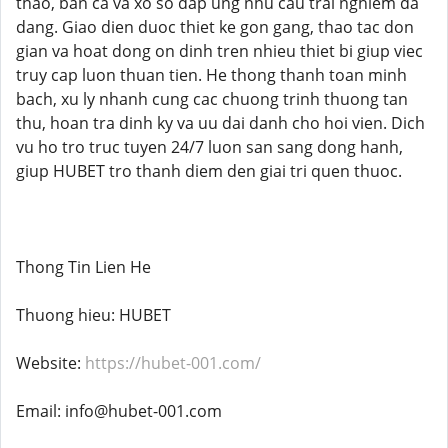
thao, ban ca va xo so dap ung nhu cau trai nghiem da
dang. Giao dien duoc thiet ke gon gang, thao tac don
gian va hoat dong on dinh tren nhieu thiet bi giup viec
truy cap luon thuan tien. He thong thanh toan minh
bach, xu ly nhanh cung cac chuong trinh thuong tan
thu, hoan tra dinh ky va uu dai danh cho hoi vien. Dich
vu ho tro truc tuyen 24/7 luon san sang dong hanh,
giup HUBET tro thanh diem den giai tri quen thuoc.
Thong Tin Lien He
Thuong hieu: HUBET
Website:
https://hubet-001.com/
Email: info@hubet-001.com