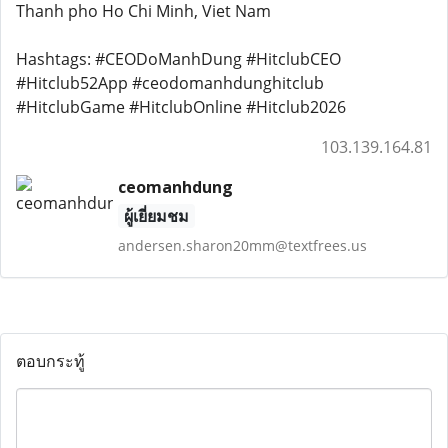
Thanh pho Ho Chi Minh, Viet Nam
Hashtags: #CEODoManhDung #HitclubCEO
#Hitclub52App #ceodomanhdunghitclub
#HitclubGame #HitclubOnline #Hitclub2026
103.139.164.81
ceomanhdung
ผู้เยี่ยมชม
andersen.sharon20mm@textfrees.us
ตอบกระทู้