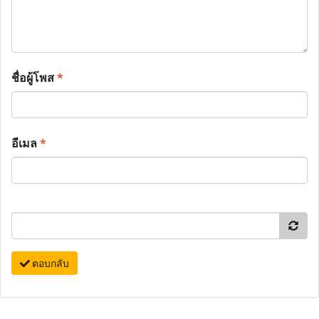
ชื่อผู้โพส
*
อีเมล
*
ตอบกลับ