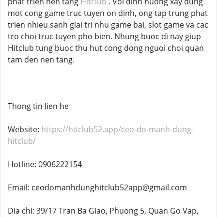
phat trien nen tang
Hitclub
. Voi dinh huong xay dung
mot cong game truc tuyen on dinh, ong tap trung phat
trien nhieu sanh giai tri nhu game bai, slot game va cac
tro choi truc tuyen pho bien. Nhung buoc di nay giup
Hitclub tung buoc thu hut cong dong nguoi choi quan
tam den nen tang.
Thong tin lien he
Website:
https://hitclub52.app/ceo-do-manh-dung-
hitclub/
Hotline: 0906222154
Email: ceodomanhdunghitclub52app@gmail.com
Dia chi: 39/17 Tran Ba Giao, Phuong 5, Quan Go Vap,