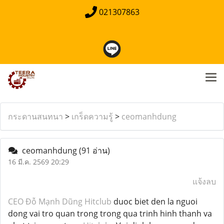
021307863
กระดานสนทนา
>
เกร็ดความรู้
>
ceomanhdung
ceomanhdung
(91 อ่าน)
16 มี.ค. 2569 20:29
แจ้งลบ
CEO Đỗ Mạnh Dũng Hitclub
duoc biet den la nguoi
dong vai tro quan trong trong qua trinh hinh thanh va