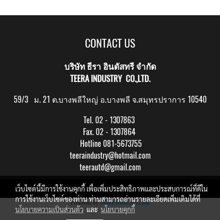
CONTACT US
บริษัท ธีรา อินดัสทรี จำกัด
TEERA INDUSTRY CO.,LTD.
59/3 ม. 21 ต.บางพลีใหญ่ อ.บางพลี จ.สมุทรปราการ 10540
Tel. 02 - 1307863
Fax. 02 - 1307864
Hotline 081-5673755
teeraindustry@hotmail.com
teerautd@gmail.com
เว็บไซต์นี้มีการใช้งานคุกกี้ เพื่อเพิ่มประสิทธิภาพและประสบการณ์ที่ดีใน
Copy right by makewebeasy.com
การใช้งานเว็บไซต์ของท่าน ท่านสามารถอ่านรายละเอียดเพิ่มเติมได้ที่
Powered by
MakeWebEasy.com
นโยบายความเป็นส่วนตัว
และ
นโยบายคุกกี้