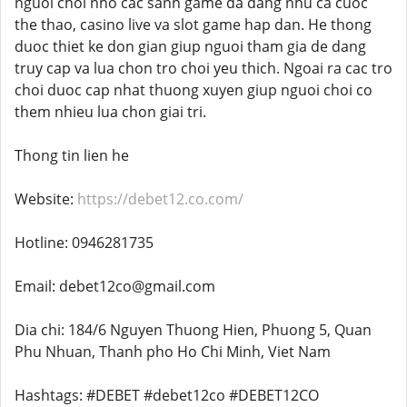
nguoi choi nho cac sanh game da dang nhu ca cuoc
the thao, casino live va slot game hap dan. He thong
duoc thiet ke don gian giup nguoi tham gia de dang
truy cap va lua chon tro choi yeu thich. Ngoai ra cac tro
choi duoc cap nhat thuong xuyen giup nguoi choi co
them nhieu lua chon giai tri.
Thong tin lien he
Website:
https://debet12.co.com/
Hotline: 0946281735
Email: debet12co@gmail.com
Dia chi: 184/6 Nguyen Thuong Hien, Phuong 5, Quan
Phu Nhuan, Thanh pho Ho Chi Minh, Viet Nam
Hashtags: #DEBET #debet12co #DEBET12CO