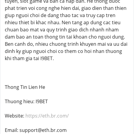
tuyen, slot game va ban ca hap dan. He thong duoc
phat trien voi cong nghe hien dai, giao dien than thien
giup nguoi choi de dang thao tac va truy cap tren
nhieu thiet bi khac nhau. Nen tang ap dung cac tieu
chuan bao mat va quy trinh giao dich nhanh nham
dam bao an toan thong tin tai khoan cho nguoi dung.
Ben canh do, nhieu chuong trinh khuyen mai va uu dai
dinh ky giup nguoi choi co them co hoi nhan thuong
khi tham gia tai I9BET.
Thong Tin Lien He
Thuong hieu: I9BET
Website:
https://eth.br.com/
Email: support@eth.br.com