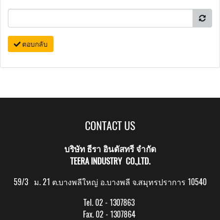
ตอบกลับ
CONTACT US
บริษัท ธีรา อินดัสทรี จำกัด
TEERA INDUSTRY CO.,LTD.
59/3 ม. 21 ต.บางพลีใหญ่ อ.บางพลี จ.สมุทรปราการ 10540
Tel. 02 - 1307863
Fax. 02 - 1307864