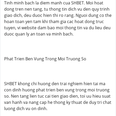
Tinh minh bach la diem manh cua SHBET. Moi hoat
dong tren nen tang, tu thong tin dich vu den quy trinh
giao dich, deu duoc hien thi ro rang. Nguoi dung co the
hoan toan yen tam khi tham gia cac hoat dong truc
tuyen, vi website dam bao moi thong tin va du lieu deu
duoc quan ly an toan va minh bach.
Phat Trien Ben Vung Trong Moi Truong So
SHBET khong chi huong den trai nghiem hien tai ma
con dinh huong phat trien ben vung trong moi truong
so. Nen tang lien tuc cai tien giao dien, toi uu hieu suat
van hanh va nang cap he thong ky thuat de duy tri chat
luong dich vu on dinh.