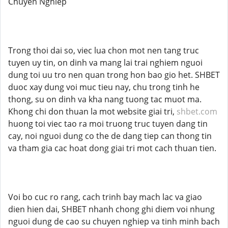
Chuyen Nghiep
Trong thoi dai so, viec lua chon mot nen tang truc
tuyen uy tin, on dinh va mang lai trai nghiem nguoi
dung toi uu tro nen quan trong hon bao gio het. SHBET
duoc xay dung voi muc tieu nay, chu trong tinh he
thong, su on dinh va kha nang tuong tac muot ma.
Khong chi don thuan la mot website giai tri,
shbet.com
huong toi viec tao ra moi truong truc tuyen dang tin
cay, noi nguoi dung co the de dang tiep can thong tin
va tham gia cac hoat dong giai tri mot cach thuan tien.
Voi bo cuc ro rang, cach trinh bay mach lac va giao
dien hien dai, SHBET nhanh chong ghi diem voi nhung
nguoi dung de cao su chuyen nghiep va tinh minh bach