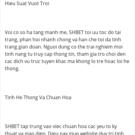
Hieu Suat Vuot Troi
Voi co so ha tang manh me, SHBET toi uu toc do tai
trang, phan hoi nhanh chong va han che toi da tinh
trang gian doan. Nguoi dung co the trai nghiem moi
tinh nang tu truy cap thong tin, tham gia tro choi den
cac dich vu truc tuyen khac ma khong lo tre hoac loi he
thong.
Tinh He Thong Va Chuan Hoa
SHBET tap trung vao viec chuan hoa cac yeu to ky
thuat va giao dien. Dieu nay giup website duy tri tinh