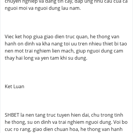
chuyen nghiep va dang tin cay, dap ung nhu cau cua ca
nguoi moi va nguoi dung lau nam.
Viec ket hop giua giao dien truc quan, he thong van
hanh on dinh va kha nang toi uu tren nhieu thiet bi tao
nen mot trai nghiem lien mach, giup nguoi dung cam
thay hai long va yen tam khi su dung.
Ket Luan
SHBET la nen tang truc tuyen hien dai, chu trong tinh
he thong, su on dinh va trai nghiem nguoi dung. Voi bo
cuc ro rang, giao dien chuan hoa, he thong van hanh