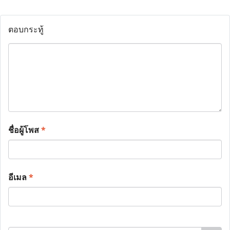
ตอบกระทู้
ชื่อผู้โพส
*
อีเมล
*