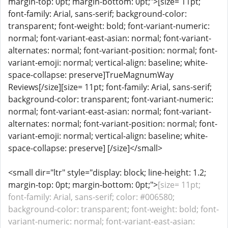
margin-top: 0pt; margin-bottom: 0pt;">[size= 11pt;
font-family: Arial, sans-serif; background-color:
transparent; font-weight: bold; font-variant-numeric:
normal; font-variant-east-asian: normal; font-variant-
alternates: normal; font-variant-position: normal; font-
variant-emoji: normal; vertical-align: baseline; white-
space-collapse: preserve]TrueMagnumWay
Reviews[/size][size= 11pt; font-family: Arial, sans-serif;
background-color: transparent; font-variant-numeric:
normal; font-variant-east-asian: normal; font-variant-
alternates: normal; font-variant-position: normal; font-
variant-emoji: normal; vertical-align: baseline; white-
space-collapse: preserve] [/size]</small>
<small dir="ltr" style="display: block; line-height: 1.2;
margin-top: 0pt; margin-bottom: 0pt;">
[size= 11pt;
font-family: Arial, sans-serif; color: #006580;
background-color: transparent; font-weight: bold; font-
variant-numeric: normal; font-variant-east-asian: