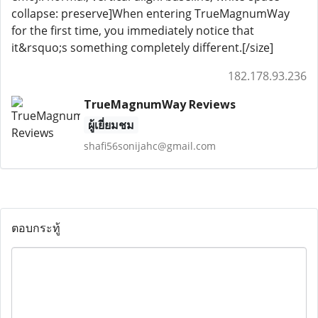
collapse: preserve]When entering TrueMagnumWay
for the first time, you immediately notice that
it&rsquo;s something completely different.[/size]
182.178.93.236
TrueMagnumWay Reviews
ผู้เยี่ยมชม
shafi56sonijahc@gmail.com
ตอบกระทู้