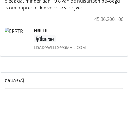
bleek dat minder dan 10% van de huisartsen bevoegd
is om buprenorfine voor te schrijven.
45.86.200.106
ERRTR
ผู้เยี่ยมชม
LISADAWELLS@GMAIL.COM
ตอบกระทู้