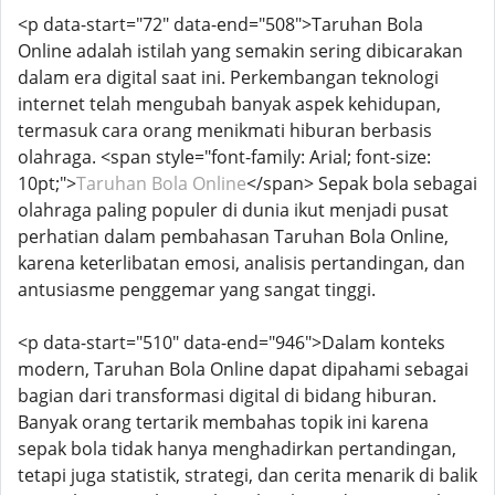
<p data-start="72" data-end="508">Taruhan Bola
Online adalah istilah yang semakin sering dibicarakan
dalam era digital saat ini. Perkembangan teknologi
internet telah mengubah banyak aspek kehidupan,
termasuk cara orang menikmati hiburan berbasis
olahraga. <span style="font-family: Arial; font-size:
10pt;">
Taruhan Bola Online
</span> Sepak bola sebagai
olahraga paling populer di dunia ikut menjadi pusat
perhatian dalam pembahasan Taruhan Bola Online,
karena keterlibatan emosi, analisis pertandingan, dan
antusiasme penggemar yang sangat tinggi.
<p data-start="510" data-end="946">Dalam konteks
modern, Taruhan Bola Online dapat dipahami sebagai
bagian dari transformasi digital di bidang hiburan.
Banyak orang tertarik membahas topik ini karena
sepak bola tidak hanya menghadirkan pertandingan,
tetapi juga statistik, strategi, dan cerita menarik di balik