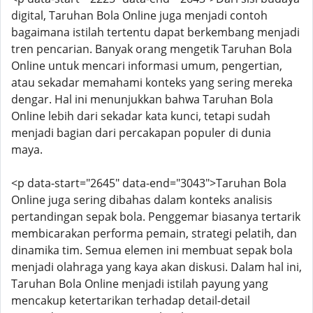
digital, Taruhan Bola Online juga menjadi contoh
bagaimana istilah tertentu dapat berkembang menjadi
tren pencarian. Banyak orang mengetik Taruhan Bola
Online untuk mencari informasi umum, pengertian,
atau sekadar memahami konteks yang sering mereka
dengar. Hal ini menunjukkan bahwa Taruhan Bola
Online lebih dari sekadar kata kunci, tetapi sudah
menjadi bagian dari percakapan populer di dunia
maya.
<p data-start="2645" data-end="3043">Taruhan Bola
Online juga sering dibahas dalam konteks analisis
pertandingan sepak bola. Penggemar biasanya tertarik
membicarakan performa pemain, strategi pelatih, dan
dinamika tim. Semua elemen ini membuat sepak bola
menjadi olahraga yang kaya akan diskusi. Dalam hal ini,
Taruhan Bola Online menjadi istilah payung yang
mencakup ketertarikan terhadap detail-detail