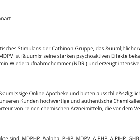
nnart
tisches Stimulans der Cathinon-Gruppe, das &uuml;blicherwe
. MDPV ist f&uuml;r seine starken psychoaktiven Effekte bek
in-Wiederaufnahmehemmer (NDRI) und erzeugt intensive E
l&auml;ssige Online-Apotheke und bieten ausschlie&szlig;li
s, unseren Kunden hochwertige und authentische Chemikalien
rteur von reinen chemischen Arzneimitteln, die vor dem Ve
te sind: MDPHP, &alpha;-PHiP, MDPV, A-PHP, A-PIHP, GHB