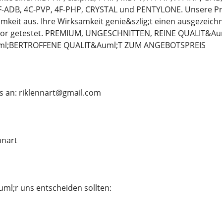
-ADB, 4C-PVP, 4F-PHP, CRYSTAL und PENTYLONE. Unsere Pr
mkeit aus. Ihre Wirksamkeit genie&szlig;t einen ausgezeich
bor getestet. PREMIUM, UNGESCHNITTEN, REINE QUALIT&
ml;BERTROFFENE QUALIT&Auml;T ZUM ANGEBOTSPREIS
s an: riklennart@gmail.com
nnart
ml;r uns entscheiden sollten: