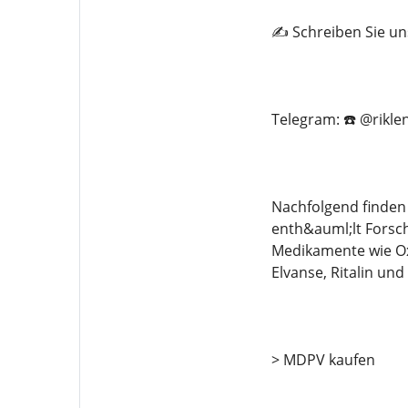
✍️ Schreiben Sie un
Telegram: ☎️ @rikle
Nachfolgend finden 
enth&auml;lt Forsch
Medikamente wie Ox
Elvanse, Ritalin und
> MDPV kaufen