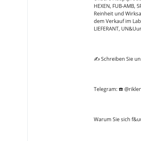
HEXEN, FUB-AMB, 5F
Reinheit und Wirksa
dem Verkauf im La
LIEFERANT, UN&Uu
✍️ Schreiben Sie un
Telegram: ☎️ @rikle
Warum Sie sich f&uu