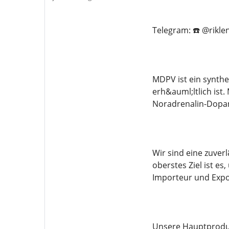
Telegram: ☎️ @rikle
MDPV ist ein synthe
erh&auml;ltlich ist
Noradrenalin-Dopam
Wir sind eine zuver
oberstes Ziel ist e
Importeur und Expo
Unsere Hauptproduk