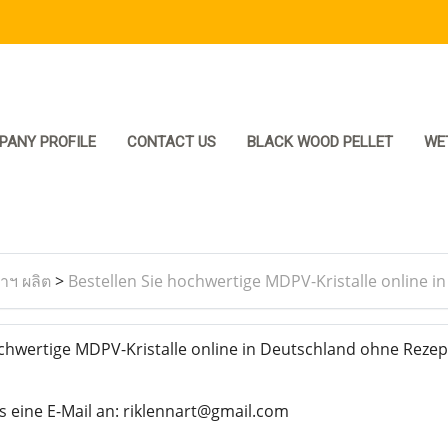
PANY PROFILE
CONTACT US
BLACK WOOD PELLET
WE
ราฯ ผลิต
>
Bestellen Sie hochwertige MDPV-Kristalle online i
chwertige MDPV-Kristalle online in Deutschland ohne Rezep
s eine E-Mail an: riklennart@gmail.com