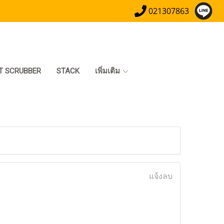
021307863
T SCRUBBER
STACK
เพิ่มเติม
แจ้งลบ