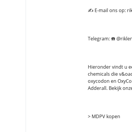
✍️ E-mail ons op: r
Telegram: ☎️ @rikle
Hieronder vindt u e
chemicals die v&oac
oxycodon en OxyCont
Adderall. Bekijk onz
> MDPV kopen