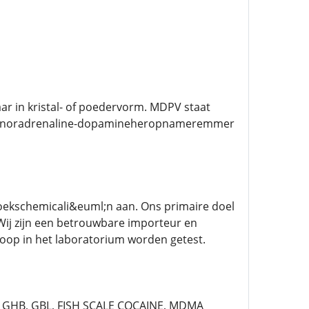
ar in kristal- of poedervorm. MDPV staat
 een noradrenaline-dopamineheropnameremmer
zoekschemicali&euml;n aan. Ons primaire doel
Wij zijn een betrouwbare importeur en
oop in het laboratorium worden getest.
P, GHB, GBL, FISH SCALE COCAINE, MDMA