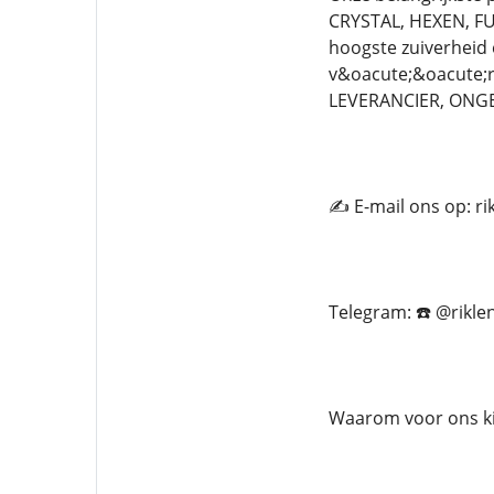
CRYSTAL, HEXEN, FU
hoogste zuiverheid 
v&oacute;&oacute;
LEVERANCIER, ONG
✍️ E-mail ons op: r
Telegram: ☎️ @rikle
Waarom voor ons ki