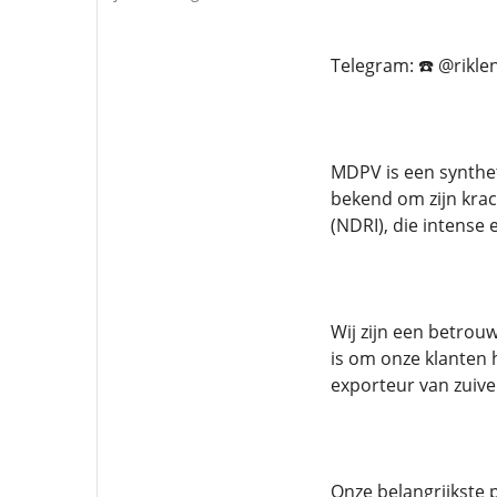
Telegram: ☎️ @rikle
MDPV is een synthet
bekend om zijn kra
(NDRI), die intense 
Wij zijn een betrou
is om onze klanten 
exporteur van zuiv
Onze belangrijkste