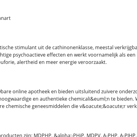
nnart
ische stimulant uit de cathinonenklasse, meestal verkrijgba
chtige psychoactieve effecten en werkt voornamelijk als
euforie, alertheid en meer energie veroorzaakt.
wbare online apotheek en bieden uitsluitend zuivere onder
hoogwaardige en authentieke chemicali&euml;n te bieden. 
ere chemische geneesmiddelen die v&oacute;&oacute;r verk
 producten zijn: MDPHP, &alpha;-PHiP, MDPV, A-PHP, A-PIH