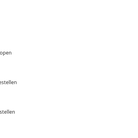
kopen
estellen
stellen