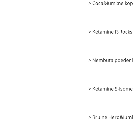
> Coca&iuml;ne ko
> Ketamine R-Rocks 
> Nembutalpoeder 
> Ketamine S-Isomer
> Bruine Hero&iuml