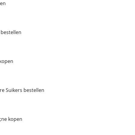
pen
bestellen
kopen
e Suikers bestellen
;ne kopen