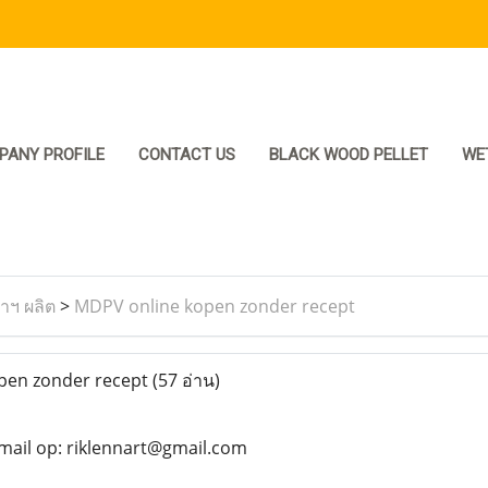
PANY PROFILE
CONTACT US
BLACK WOOD PELLET
WE
ราฯ ผลิต
>
MDPV online kopen zonder recept
pen zonder recept
(57 อ่าน)
mail op: riklennart@gmail.com