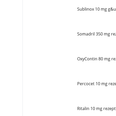
Sublinox 10 mg g&uu
Somadril 350 mg rez
OxyContin 80 mg rez
Percocet 10 mg reze
Ritalin 10 mg rezept