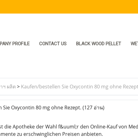
PANY PROFILE
CONTACT US
BLACK WOOD PELLET
WE
ราฯ ผลิต
>
Kaufen/bestellen Sie Oxycontin 80 mg ohne Rezept
 Sie Oxycontin 80 mg ohne Rezept.
(127 อ่าน)
t die Apotheke der Wahl f&uuml;r den Online-Kauf von Medi
mente zu erschwinglichen Preisen anbieten.