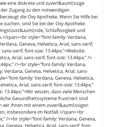
ie eine diskrete und zuverl&auml;ssige
s der Zugang zu den notwendigen
erzeugt die Oxy Apotheke. Wenn Sie Hilfe bei
e suchen, sind Sie bei der Oxy Apotheke
Angstzust&auml;nde, Schlaflosigkeit und
.</span><br style="font-family: Verdana,
 Verdana, Geneva, Helvetica, Arial, sans-serif;
 sans-serif; font-size: 13.44px;">Website:
ca, Arial, sans-serif; font-size: 13.44px;" />
3.44px;" /><br style="font-family: Verdana,
ly: Verdana, Geneva, Helvetica, Arial, sans-
e="font-family: Verdana, Geneva, Helvetica,
lvetica, Arial, sans-serif; font-size: 13.44px;"
ize: 13.44px;">Wir wissen, dass viele Menschen
che Gesundheitssysteme frustriert sind
wir Ihnen mit einem zuverl&auml;ssigen
ben, insbesondere im Notfall.</span><br
px;" /><br style="font-family: Verdana, Geneva,
a, Geneva, Helvetica, Arial, sans-serif; font-