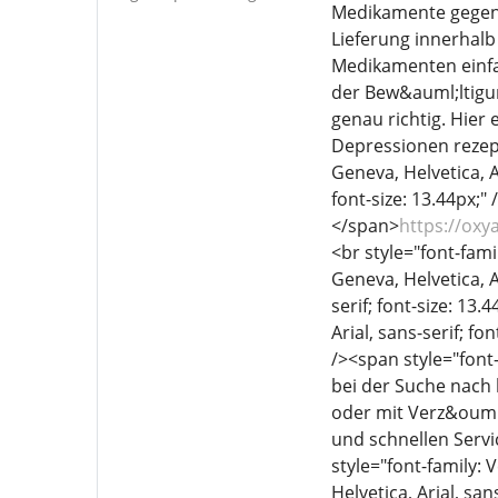
Medikamente gegen 
Lieferung innerhal
Medikamenten einfa
der Bew&auml;ltigun
genau richtig. Hier
Depressionen rezept
Geneva, Helvetica, Ar
font-size: 13.44px;"
</span>
https://ox
<br style="font-famil
Geneva, Helvetica, Ar
serif; font-size: 1
Arial, sans-serif; fo
/><span style="font-
bei der Suche nach
oder mit Verz&ouml
und schnellen Servi
style="font-family: 
Helvetica, Arial, san