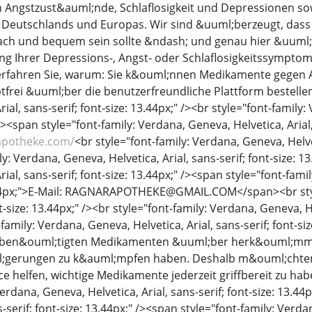
Angstzust&auml;nde, Schlaflosigkeit und Depressionen sow
b Deutschlands und Europas. Wir sind &uuml;berzeugt, das
ch und bequem sein sollte &ndash; und genau hier &uuml;b
g Ihrer Depressions-, Angst- oder Schlaflosigkeitssymptom
 erfahren Sie, warum: Sie k&ouml;nnen Medikamente gegen 
frei &uuml;ber die benutzerfreundliche Plattform bestellen
ial, sans-serif; font-size: 13.44px;" /><br style="font-family:
 /><span style="font-family: Verdana, Geneva, Helvetica, Arial,
yapotheke.com/
<br style="font-family: Verdana, Geneva, Helveti
y: Verdana, Geneva, Helvetica, Arial, sans-serif; font-size: 1
ial, sans-serif; font-size: 13.44px;" /><span style="font-fami
3.44px;">E-Mail: RAGNARAPOTHEKE@GMAIL.COM</span><br styl
nt-size: 13.44px;" /><br style="font-family: Verdana, Geneva, He
family: Verdana, Geneva, Helvetica, Arial, sans-serif; font-s
 ben&ouml;tigten Medikamenten &uuml;ber herk&ouml;mmli
;gerungen zu k&auml;mpfen haben. Deshalb m&ouml;chten 
ce helfen, wichtige Medikamente jederzeit griffbereit zu ha
Verdana, Geneva, Helvetica, Arial, sans-serif; font-size: 13.44
s-serif; font-size: 13.44px;" /><span style="font-family: Verdan