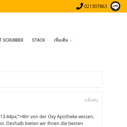
021307863
T SCRUBBER
STACK
เพิ่มเติม
แจ้งลบ
e: 13.44px;">Wir von der Oxy Apotheke wissen,
t. Deshalb bieten wir Ihnen die besten