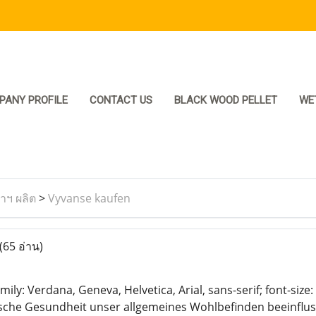
PANY PROFILE
CONTACT US
BLACK WOOD PELLET
WE
ราฯ ผลิต
>
Vyvanse kaufen
(65 อ่าน)
mily: Verdana, Geneva, Helvetica, Arial, sans-serif; font-siz
ische Gesundheit unser allgemeines Wohlbefinden beeinfluss