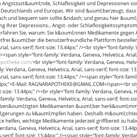
Angstzust&auml;nde, Schlaflosigkeit und Depressionen sow
b Deutschlands und Europas. Wir sind &uuml;berzeugt, das
ch und bequem sein sollte &ndash; und genau hier &uuml;b
g Ihrer Depressions-, Angst- oder Schlaflosigkeitssymptom
 erfahren Sie, warum: Sie k&ouml;nnen Medikamente gegen 
frei &uuml;ber die benutzerfreundliche Plattform bestellen
ial, sans-serif; font-size: 13.44px;" /><br style="font-family:
 /><span style="font-family: Verdana, Geneva, Helvetica, Arial,
yapotheke.com/
<br style="font-family: Verdana, Geneva, Helveti
y: Verdana, Geneva, Helvetica, Arial, sans-serif; font-size: 1
ial, sans-serif; font-size: 13.44px;" /><span style="font-fami
3.44px;">E-Mail: RAGNARAPOTHEKE@GMAIL.COM</span><br styl
nt-size: 13.44px;" /><br style="font-family: Verdana, Geneva, He
family: Verdana, Geneva, Helvetica, Arial, sans-serif; font-s
 ben&ouml;tigten Medikamenten &uuml;ber herk&ouml;mmli
;gerungen zu k&auml;mpfen haben. Deshalb m&ouml;chten 
ce helfen, wichtige Medikamente jederzeit griffbereit zu ha
Verdana, Geneva, Helvetica, Arial, sans-serif; font-size: 13.44
s-serif; font-size: 13.44px;" /><span style="font-family: Verdan