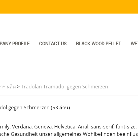
PANY PROFILE
CONTACT US
BLACK WOOD PELLET
WE
ราฯ ผลิต
>
Tradolan Tramadol gegen Schmerzen
dol gegen Schmerzen
(53 อ่าน)
mily: Verdana, Geneva, Helvetica, Arial, sans-serif; font-siz
ische Gesundheit unser allgemeines Wohlbefinden beeinfluss