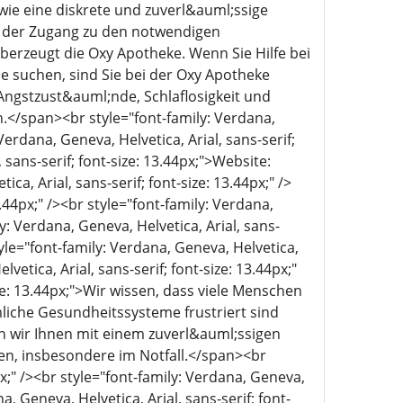
ie eine diskrete und zuverl&auml;ssige
s der Zugang zu den notwendigen
erzeugt die Oxy Apotheke. Wenn Sie Hilfe bei
e suchen, sind Sie bei der Oxy Apotheke
Angstzust&auml;nde, Schlaflosigkeit und
.</span><br style="font-family: Verdana,
 Verdana, Geneva, Helvetica, Arial, sans-serif;
 sans-serif; font-size: 13.44px;">Website:
ca, Arial, sans-serif; font-size: 13.44px;" />
3.44px;" /><br style="font-family: Verdana,
ly: Verdana, Geneva, Helvetica, Arial, sans-
e="font-family: Verdana, Geneva, Helvetica,
lvetica, Arial, sans-serif; font-size: 13.44px;"
ize: 13.44px;">Wir wissen, dass viele Menschen
che Gesundheitssysteme frustriert sind
wir Ihnen mit einem zuverl&auml;ssigen
ben, insbesondere im Notfall.</span><br
px;" /><br style="font-family: Verdana, Geneva,
a, Geneva, Helvetica, Arial, sans-serif; font-