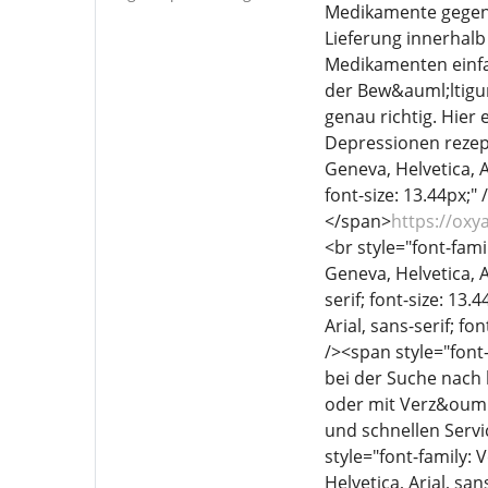
Medikamente gegen 
Lieferung innerhal
Medikamenten einfa
der Bew&auml;ltigun
genau richtig. Hier
Depressionen rezept
Geneva, Helvetica, Ar
font-size: 13.44px;"
</span>
https://ox
<br style="font-famil
Geneva, Helvetica, Ar
serif; font-size: 1
Arial, sans-serif; fo
/><span style="font-
bei der Suche nach
oder mit Verz&ouml
und schnellen Servi
style="font-family: 
Helvetica, Arial, san