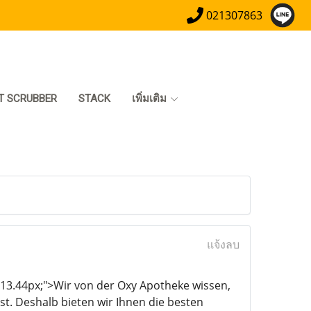
021307863
T SCRUBBER
STACK
เพิ่มเติม
แจ้งลบ
e: 13.44px;">Wir von der Oxy Apotheke wissen,
t. Deshalb bieten wir Ihnen die besten