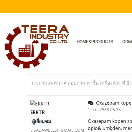
HOME&PRODUCTS
COM
กระดานสนทนา
>
สอบถาม หาซื้อ เครื่องจักร ที่ ธี
Oxazepam kop
1 ก.ย. 2568 06:33
ERRTR
Oxazepam kopen zond
ผู้เยี่ยมชม
opio&iuml;den, medi
LISADAWELLS@GMAIL.COM