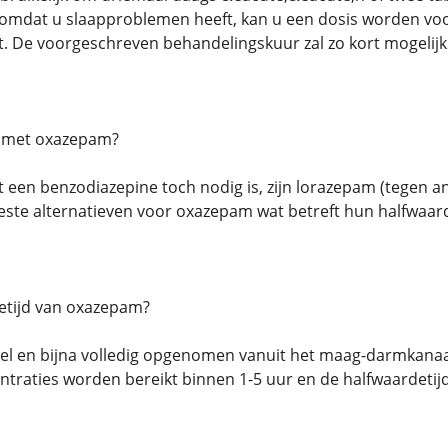
omdat u slaapproblemen heeft, kan u een dosis worden voo
 De voorgeschreven behandelingskuur zal zo kort mogelijk 
r met oxazepam?
 een benzodiazepine toch nodig is, zijn lorazepam (tegen a
este alternatieven voor oxazepam wat betreft hun halfwaa
etijd van oxazepam?
l en bijna volledig opgenomen vanuit het maag-darmkanaal
raties worden bereikt binnen 1-5 uur en de halfwaardetijd i