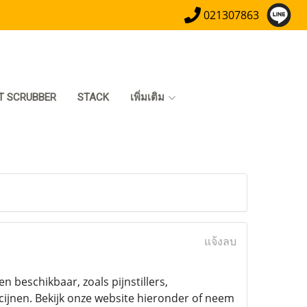
021307863
T SCRUBBER
STACK
เพิ่มเติม
แจ้งลบ
beschikbaar, zoals pijnstillers,
ijnen. Bekijk onze website hieronder of neem