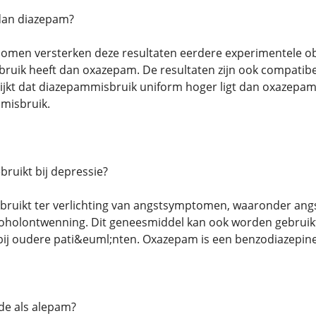
dan diazepam?
omen versterken deze resultaten eerdere experimentele obs
ruik heeft dan oxazepam. De resultaten zijn ook compatib
lijkt dat diazepammisbruik uniform hoger ligt dan oxazepa
misbruik.
ruikt bij depressie?
ruikt ter verlichting van angstsymptomen, waaronder angs
holontwenning. Dit geneesmiddel kan ook worden gebruikt 
bij oudere pati&euml;nten. Oxazepam is een benzodiazepine
de als alepam?