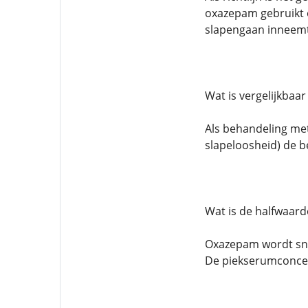
oxazepam gebruikt 
slapengaan inneemt.
Wat is vergelijkbaa
Als behandeling met
slapeloosheid) de b
Wat is de halfwaard
Oxazepam wordt sne
De piekserumconcent