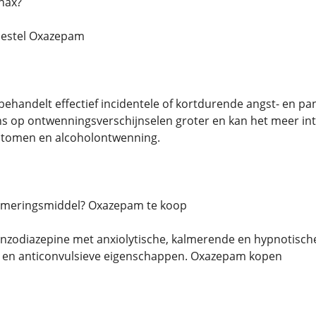
anax?
bestel Oxazepam
behandelt effectief incidentele of kortdurende angst- en pa
ans op ontwenningsverschijnselen groter en kan het meer i
ptomen en alcoholontwenning.
kalmeringsmiddel? Oxazepam te koop
nzodiazepine met anxiolytische, kalmerende en hypnotisch
en anticonvulsieve eigenschappen. Oxazepam kopen