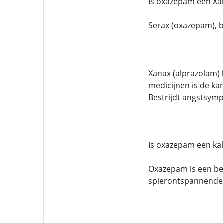
Is oxazepam een ​​X
Serax (oxazepam), 
Xanax (alprazolam) 
medicijnen is de k
Bestrijdt angstsym
Is oxazepam een ​​
Oxazepam is een be
spierontspannende 