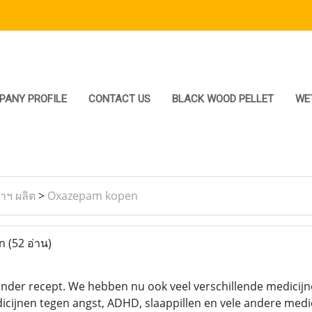
PANY PROFILE
CONTACT US
BLACK WOOD PELLET
WE
ราฯ ผลิต
>
Oxazepam kopen
en
(52 อ่าน)
er recept. We hebben nu ook veel verschillende medicijnen 
cijnen tegen angst, ADHD, slaappillen en vele andere medic