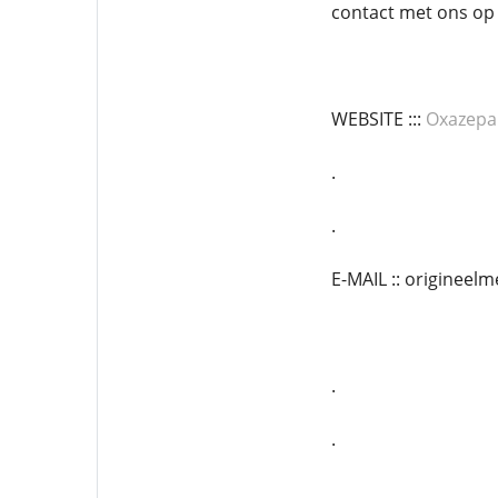
contact met ons op 
WEBSITE :::
Oxazepa
.
.
E-MAIL :: originee
.
.