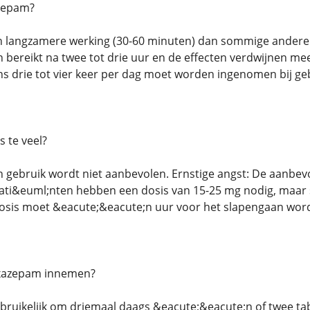
zepam?
 langzamere werking (30-60 minuten) dan sommige andere 
 bereikt na twee tot drie uur en de effecten verdwijnen mee
 drie tot vier keer per dag moet worden ingenomen bij geb
 te veel?
 gebruik wordt niet aanbevolen. Ernstige angst: De aanbevo
ati&euml;nten hebben een dosis van 15-25 mg nodig, maar
osis moet &eacute;&eacute;n uur voor het slapengaan wo
xazepam innemen?
 gebruikelijk om driemaal daags &eacute;&eacute;n of twee ta