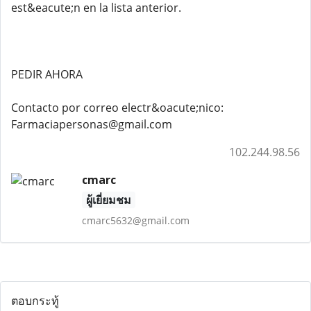
est&eacute;n en la lista anterior.
PEDIR AHORA
Contacto por correo electr&oacute;nico:
Farmaciapersonas@gmail.com
102.244.98.56
cmarc
ผู้เยี่ยมชม
cmarc5632@gmail.com
ตอบกระทู้