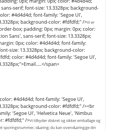
padding: 0px; margin: 0px; color: #4d4d4d;
', sans-serif; font-size: 13.3328px; background-
olor: #4d4d4d; font-family: 'Segoe UI',
 13.3328px; background-color: #fdfdfd;" />
Vi er
border-box; padding: 0px; margin: 0px; color:
ion Sans', sans-serif; font-size: 13.3328px;
argin: 0px; color: #4d4d4d; font-family:
; font-size: 13.3328px; background-color:
dfd; color: #4d4d4d; font-family: 'Segoe UI',
13.3328px;">Email.....</span>
color: #4d4d4d; font-family: 'Segoe UI',
 13.3328px; background-color: #fdfdfd;" /><br
mily: 'Segoe UI', 'Helvetica Neue', 'Nimbus
r: #fdfdfd;" />
Vi tilbyder diskret og sikker emballage og
 med et sporingsnummer, s&aring; du kan overv&aring;ge din