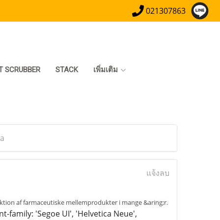
021307863
T SCRUBBER
STACK
เพิ่มเติม
pa
แจ้งลบ
duktion af farmaceutiske mellemprodukter i mange &aring;r.
t-family: 'Segoe UI', 'Helvetica Neue',