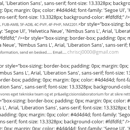
al, 'Liberation Sans', sans-serif; font-size: 13.3328px; backgr
 0px; margin: 0px; color: #4d4d4d; font-family: 'Segoe UI', '
ans-serif; font-size: 13.3328px; background-color: #fdfdfd;" />
<br style="box-sizing: b
 FUB-AMB, 5F-ADB, 4C-PVP, 4F-PHP, NM2201.
 'Segoe UI', 'Helvetica Neue', 'Nimbus Sans L', Arial, 'Liberat
dfdfd;" /><br style="box-sizing: border-box; padding: 0px; m
ca Neue', 'Nimbus Sans L', Arial, 'Liberation Sans', sans-serif
chriscj0000@gmail.com
formation, send en besked...... Email.....
br style="box-sizing: border-box; padding: 0px; margin: 0px; 
imbus Sans L', Arial, 'Liberation Sans', sans-serif; font-size:
order-box; padding: 0px; margin: 0px; color: #4d4d4d; font-fa
ration Sans', sans-serif; font-size: 13.3328px; background-colo
r vores eget tekniske team og et pr&aelig;cisionslaboratorium for at sikre re
="box-sizing: border-box; padding: 0px; margin: 0px; color: #
L', Arial, 'Liberation Sans', sans-serif; font-size: 13.3328px
padding: 0px; margin: 0px; color: #4d4d4d; font-family: 'Segoe
ans-serif; font-size: 13.3328px; background-color: #fdfdfd;" />
 0px; margin: 0px; color: #4d4d4d; font-family: 'Segoe UI', '