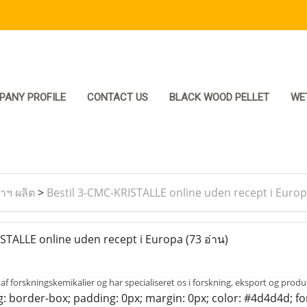
PANY PROFILE
CONTACT US
BLACK WOOD PELLET
WE
ราฯ ผลิต
>
Bestil 3-CMC-KRISTALLE online uden recept i Euro
STALLE online uden recept i Europa
(73 อ่าน)
 af forskningskemikalier og har specialiseret os i forskning, eksport og pro
g: border-box; padding: 0px; margin: 0px; color: #4d4d4d; fon