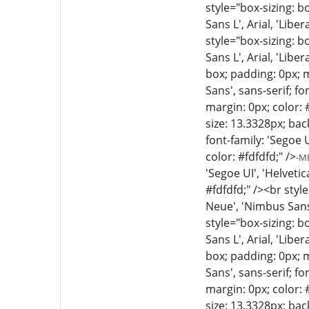
style="box-sizing: b
Sans L', Arial, 'Libe
style="box-sizing: b
Sans L', Arial, 'Libe
box; padding: 0px; m
Sans', sans-serif; f
margin: 0px; color: #
size: 13.3328px; bac
font-family: 'Segoe U
color: #fdfdfd;" />
-M
'Segoe UI', 'Helveti
#fdfdfd;" /><br styl
Neue', 'Nimbus Sans 
style="box-sizing: b
Sans L', Arial, 'Libe
box; padding: 0px; m
Sans', sans-serif; f
margin: 0px; color: #
size: 13.3328px; bac