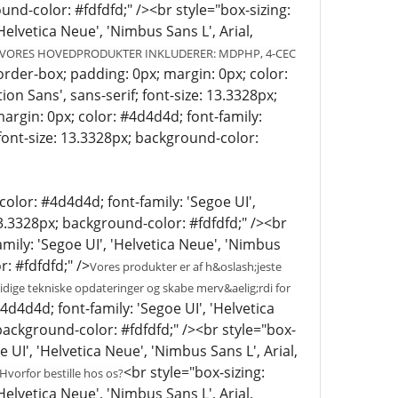
ound-color: #fdfdfd;" /><br style="box-sizing:
Helvetica Neue', 'Nimbus Sans L', Arial,
VORES HOVEDPRODUKTER INKLUDERER: MDPHP, 4-CEC
order-box; padding: 0px; margin: 0px; color:
ion Sans', sans-serif; font-size: 13.3328px;
argin: 0px; color: #4d4d4d; font-family:
; font-size: 13.3328px; background-color:
color: #4d4d4d; font-family: 'Segoe UI',
 13.3328px; background-color: #fdfdfd;" /><br
mily: 'Segoe UI', 'Helvetica Neue', 'Nimbus
r: #fdfdfd;" />
Vores produkter er af h&oslash;jeste
ttidige tekniske opdateringer og skabe merv&aelig;rdi for
4d4d4d; font-family: 'Segoe UI', 'Helvetica
; background-color: #fdfdfd;" /><br style="box-
 UI', 'Helvetica Neue', 'Nimbus Sans L', Arial,
<br style="box-sizing:
Hvorfor bestille hos os?
Helvetica Neue', 'Nimbus Sans L', Arial,