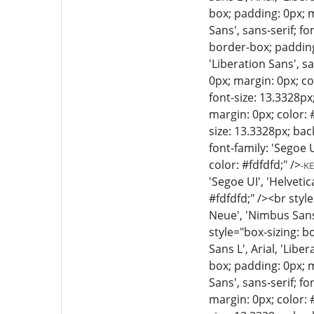
box; padding: 0px; m
Sans', sans-serif; f
border-box; padding:
'Liberation Sans', s
0px; margin: 0px; col
font-size: 13.3328px
margin: 0px; color: #
size: 13.3328px; bac
font-family: 'Segoe U
color: #fdfdfd;" />
-K
'Segoe UI', 'Helveti
#fdfdfd;" /><br styl
Neue', 'Nimbus Sans 
style="box-sizing: b
Sans L', Arial, 'Libe
box; padding: 0px; m
Sans', sans-serif; f
margin: 0px; color: #