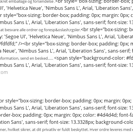
<br style="box-sizing: border-box; 
skret emballage og forsendelse .
I', 'Helvetica Neue', 'Nimbus Sans L', Arial, 'Liberation Sans
br style="box-sizing: border-box; padding: 0px; margin: 0px; c
imbus Sans L', Arial, 'Liberation Sans', sans-serif; font-size:
<br style="box-sizing: 
r at besvare alle ordrer og foresp&oslash;rgsler.
 'Segoe UI', 'Helvetica Neue', 'Nimbus Sans L', Arial, 'Liberat
dfdfd;" /><br style="box-sizing: border-box; padding: 0px; m
ca Neue', 'Nimbus Sans L', Arial, 'Liberation Sans', sans-serif
<span style="background-color: #fdf
formation, send en besked......
mbus Sans L', Arial, 'Liberation Sans', sans-serif; font-size: 
.com
br style="box-sizing: border-box; padding: 0px; margin: 0px; 
imbus Sans L', Arial, 'Liberation Sans', sans-serif; font-size:
order-box; padding: 0px; margin: 0px; color: #4d4d4d; font-fa
ration Sans', sans-serif; font-size: 13.3328px; background-colo
ioner, hvilket sikrer, at dit privatliv er fuldt beskyttet. Hver ordre leveres