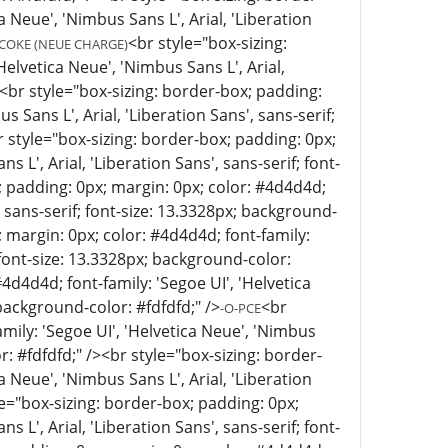
a Neue', 'Nimbus Sans L', Arial, 'Liberation
<br style="box-sizing:
COKE (NEUE CHARGE)
Helvetica Neue', 'Nimbus Sans L', Arial,
/><br style="box-sizing: border-box; padding:
 Sans L', Arial, 'Liberation Sans', sans-serif;
r style="box-sizing: border-box; padding: 0px;
 L', Arial, 'Liberation Sans', sans-serif; font-
; padding: 0px; margin: 0px; color: #4d4d4d;
', sans-serif; font-size: 13.3328px; background-
 margin: 0px; color: #4d4d4d; font-family:
; font-size: 13.3328px; background-color:
4d4d4d; font-family: 'Segoe UI', 'Helvetica
 background-color: #fdfdfd;" />
<br
-O-PCE
mily: 'Segoe UI', 'Helvetica Neue', 'Nimbus
or: #fdfdfd;" /><br style="box-sizing: border-
a Neue', 'Nimbus Sans L', Arial, 'Liberation
le="box-sizing: border-box; padding: 0px;
 L', Arial, 'Liberation Sans', sans-serif; font-