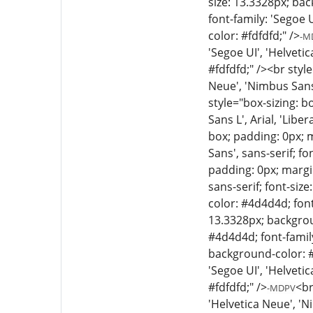
size: 13.3328px; bac
font-family: 'Segoe U
color: #fdfdfd;" />
-M
'Segoe UI', 'Helveti
#fdfdfd;" /><br styl
Neue', 'Nimbus Sans 
style="box-sizing: b
Sans L', Arial, 'Libe
box; padding: 0px; m
Sans', sans-serif; f
padding: 0px; margin
sans-serif; font-siz
color: #4d4d4d; font-
13.3328px; backgrou
#4d4d4d; font-family:
background-color: #f
'Segoe UI', 'Helveti
#fdfdfd;" />
<br
-MDPV
'Helvetica Neue', 'N