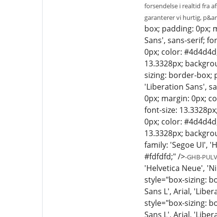
forsendelse i realtid fra
garanterer vi hurtig, p&ar
box; padding: 0px; m
Sans', sans-serif; f
0px; color: #4d4d4d; 
13.3328px; backgrou
sizing: border-box; 
'Liberation Sans', s
0px; margin: 0px; col
font-size: 13.3328px
0px; color: #4d4d4d; 
13.3328px; backgroun
family: 'Segoe UI', '
#fdfdfd;" />
-GHB-PUL
'Helvetica Neue', 'N
style="box-sizing: b
Sans L', Arial, 'Libe
style="box-sizing: b
Sans L', Arial, 'Libe