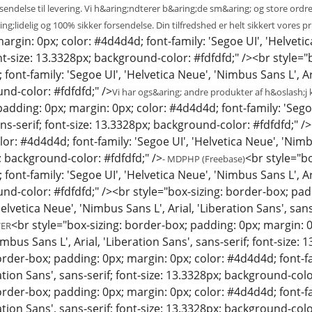
 afsendelse til levering. Vi h&aring;ndterer b&aring;de sm&aring; og store o
ing;lidelig og 100% sikker forsendelse. Din tilfredshed er helt sikkert vores pr
argin: 0px; color: #4d4d4d; font-family: 'Segoe UI', 'Helvetic
ont-size: 13.3328px; background-color: #fdfdfd;" /><br style=
font-family: 'Segoe UI', 'Helvetica Neue', 'Nimbus Sans L', Aria
nd-color: #fdfdfd;" />
Vi har ogs&aring; andre produkter af h&oslash;j k
padding: 0px; margin: 0px; color: #4d4d4d; font-family: 'Segoe
ans-serif; font-size: 13.3328px; background-color: #fdfdfd;" 
or: #4d4d4d; font-family: 'Segoe UI', 'Helvetica Neue', 'Nimbus
; background-color: #fdfdfd;" />
<br style="b
- MDPHP (Freebase)
font-family: 'Segoe UI', 'Helvetica Neue', 'Nimbus Sans L', Aria
d-color: #fdfdfd;" /><br style="box-sizing: border-box; pad
Helvetica Neue', 'Nimbus Sans L', Arial, 'Liberation Sans', sa
<br style="box-sizing: border-box; padding: 0px; margin: 0
VER
imbus Sans L', Arial, 'Liberation Sans', sans-serif; font-size:
order-box; padding: 0px; margin: 0px; color: #4d4d4d; font-fa
ration Sans', sans-serif; font-size: 13.3328px; background-colo
order-box; padding: 0px; margin: 0px; color: #4d4d4d; font-fa
ration Sans', sans-serif; font-size: 13.3328px; background-col