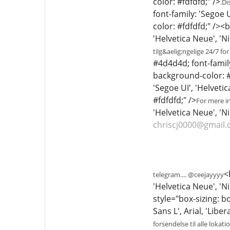
color: #fdfdfd;" />
.Di
font-family: 'Segoe U
color: #fdfdfd;" /><
'Helvetica Neue', 'N
tilg&aelig;ngelige 24/7 fo
#4d4d4d; font-family:
background-color: #f
'Segoe UI', 'Helveti
#fdfdfd;" />
For mere in
'Helvetica Neue', 'Ni
chriscj0000@gmail
<
telegram.... @ceejayyyy
'Helvetica Neue', 'N
style="box-sizing: b
Sans L', Arial, 'Libe
forsendelse til alle lokat