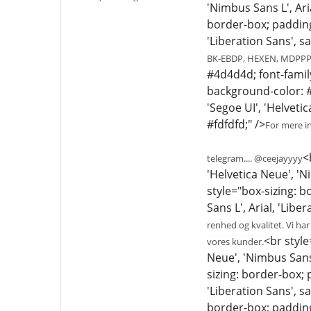
'Nimbus Sans L', Ari
border-box; padding:
'Liberation Sans', s
BK-EBDP, HEXEN, MDPPP,
#4d4d4d; font-family:
background-color: #f
'Segoe UI', 'Helveti
#fdfdfd;" />
For mere in
<
telegram.... @ceejayyyy
'Helvetica Neue', 'N
style="box-sizing: b
Sans L', Arial, 'Libe
renhed og kvalitet. Vi ha
<br style
vores kunder.
Neue', 'Nimbus Sans 
sizing: border-box; 
'Liberation Sans', s
border-box; padding: