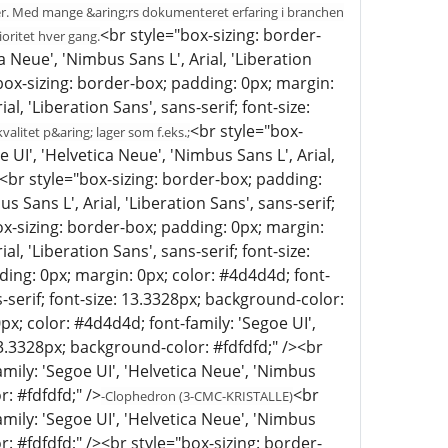
rdrer. Med mange &aring;rs dokumenteret erfaring i branchen
<br style="box-sizing: border-
ioritet hver gang.
a Neue', 'Nimbus Sans L', Arial, 'Liberation
"box-sizing: border-box; padding: 0px; margin:
l, 'Liberation Sans', sans-serif; font-size:
<br style="box-
valitet p&aring; lager som f.eks.;
 UI', 'Helvetica Neue', 'Nimbus Sans L', Arial,
/><br style="box-sizing: border-box; padding:
 Sans L', Arial, 'Liberation Sans', sans-serif;
ox-sizing: border-box; padding: 0px; margin:
l, 'Liberation Sans', sans-serif; font-size:
ding: 0px; margin: 0px; color: #4d4d4d; font-
ns-serif; font-size: 13.3328px; background-color:
px; color: #4d4d4d; font-family: 'Segoe UI',
 13.3328px; background-color: #fdfdfd;" /><br
mily: 'Segoe UI', 'Helvetica Neue', 'Nimbus
r: #fdfdfd;" />
<br
-Clophedron (3-CMC-KRISTALLE)
mily: 'Segoe UI', 'Helvetica Neue', 'Nimbus
or: #fdfdfd;" /><br style="box-sizing: border-