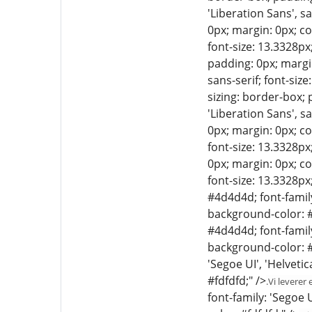
'Liberation Sans', s
0px; margin: 0px; col
font-size: 13.3328px
padding: 0px; margin
sans-serif; font-siz
sizing: border-box; 
'Liberation Sans', s
0px; margin: 0px; col
font-size: 13.3328px
0px; margin: 0px; col
font-size: 13.3328px
#4d4d4d; font-family:
background-color: #
#4d4d4d; font-family:
background-color: #f
'Segoe UI', 'Helveti
#fdfdfd;" />
.Vi leverer
font-family: 'Segoe U