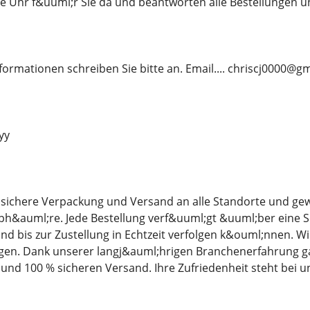
e Uhr f&uuml;r Sie da und beantworten alle Bestellungen u
formationen schreiben Sie bitte an. Email.... chriscj0000@g
yy
, sichere Verpackung und Versand an alle Standorte und ge
tsph&auml;re. Jede Bestellung verf&uuml;gt &uuml;ber eine
 bis zur Zustellung in Echtzeit verfolgen k&ouml;nnen. Wi
gen. Dank unserer langj&auml;hrigen Branchenerfahrung ga
und 100 % sicheren Versand. Ihre Zufriedenheit steht bei uns