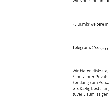
Wir sind rund um di
F&uuml;r weitere In
Telegram: @ceejayy
Wir bieten diskrete
Schutz Ihrer Priva
Sendung vom Versand
Gro&szlig;bestellun
zuverl&auml;ssigen 