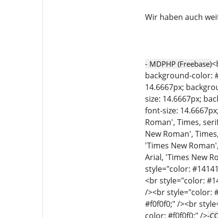
Wir haben auch weit
<
- MDPHP (Freebase)
background-color: #f
14.6667px; backgroun
size: 14.6667px; bac
font-size: 14.6667px
Roman', Times, serif
New Roman', Times, s
'Times New Roman', T
Arial, 'Times New Ro
style="color: #14141
<br style="color: #1
/><br style="color: 
#f0f0f0;" /><br styl
color: #f0f0f0;" />
-C