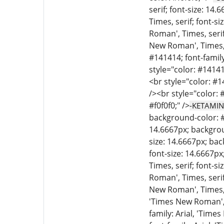
serif; font-size: 14
Times, serif; font-s
Roman', Times, serif
New Roman', Times, s
#141414; font-family
style="color: #14141
<br style="color: #1
/><br style="color: 
#f0f0f0;" />
-KETAMIN
background-color: #f
14.6667px; backgroun
size: 14.6667px; bac
font-size: 14.6667px
Times, serif; font-s
Roman', Times, serif
New Roman', Times, s
'Times New Roman', T
family: Arial, 'Time