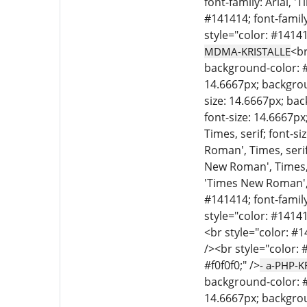
font-family: Arial, 
#141414; font-family
style="color: #14141
<br
MDMA-KRISTALLE
background-color: #f
14.6667px; backgroun
size: 14.6667px; bac
font-size: 14.6667px
Times, serif; font-s
Roman', Times, serif
New Roman', Times, s
'Times New Roman', T
#141414; font-family
style="color: #14141
<br style="color: #1
/><br style="color: 
#f0f0f0;" />
- a-PHP-K
background-color: #f
14.6667px; backgroun