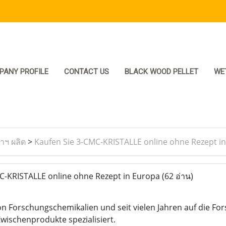
PANY PROFILE
CONTACT US
BLACK WOOD PELLET
WE
ราฯ ผลิต
>
Kaufen Sie 3-CMC-KRISTALLE online ohne Rezept i
C-KRISTALLE online ohne Rezept in Europa
(62 อ่าน)
on Forschungschemikalien und seit vielen Jahren auf die Fo
ischenprodukte spezialisiert.