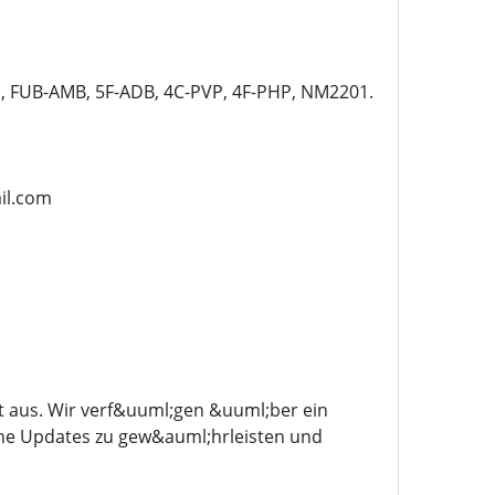
UB-AMB, 5F-ADB, 4C-PVP, 4F-PHP, NM2201.
ail.com
t aus. Wir verf&uuml;gen &uuml;ber ein
che Updates zu gew&auml;hrleisten und