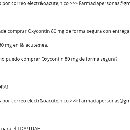
 por correo electr&oacute;nico >>> Farmaciapersonas@gm
de comprar Oxycontin 80 mg de forma segura con entrega r
0 mg en l&iacute;nea.
mo puedo comprar Oxycontin 80 mg de forma segura?
ORA!
 por correo electr&oacute;nico >>> Farmaciapersonas@gm
s para el TDA/TDAH