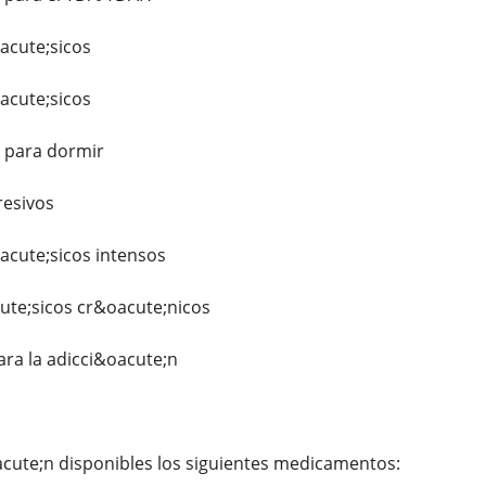
acute;sicos
acute;sicos
s para dormir
esivos
cute;sicos intensos
ute;sicos cr&oacute;nicos
ara la adicci&oacute;n
cute;n disponibles los siguientes medicamentos: