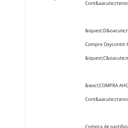
Cont&aacute;ctenos
&iquest;D&oacute;n
Compre Oxycontin 8
&iquest;C&oacute;
&iexcl;COMPRA AH
Cont&aacute;ctanos
Compra de pastilla