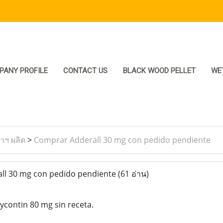
PANY PROFILE
CONTACT US
BLACK WOOD PELLET
WE
ราฯ ผลิต
>
Comprar Adderall 30 mg con pedido pendiente
l 30 mg con pedido pendiente
(61 อ่าน)
contin 80 mg sin receta.