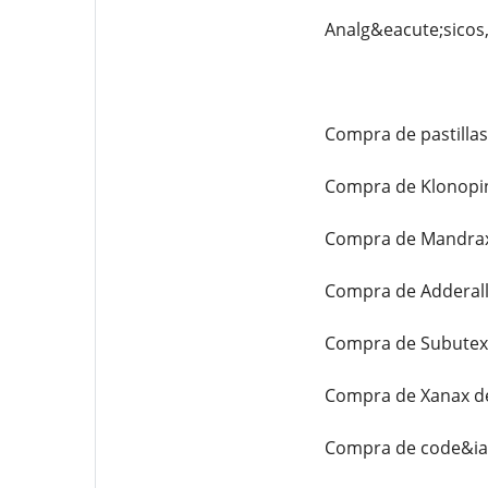
Analg&eacute;sicos,
Compra de pastillas
Compra de Klonopin
Compra de Mandrax 
Compra de Adderall
Compra de Subutex 
Compra de Xanax de
Compra de code&iac