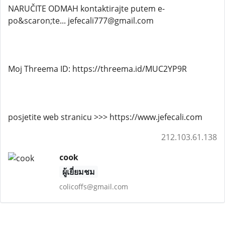
NARUČITE ODMAH kontaktirajte putem e-
po&scaron;te... jefecali777@gmail.com
Moj Threema ID: https://threema.id/MUC2YP9R
posjetite web stranicu >>> https://www.jefecali.com
212.103.61.138
cook
ผู้เยี่ยมชม
colicoffs@gmail.com