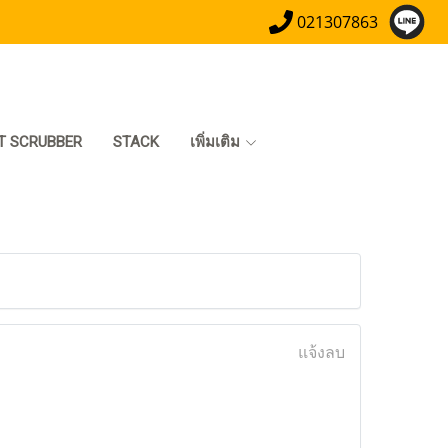
021307863
T SCRUBBER
STACK
เพิ่มเติม
แจ้งลบ