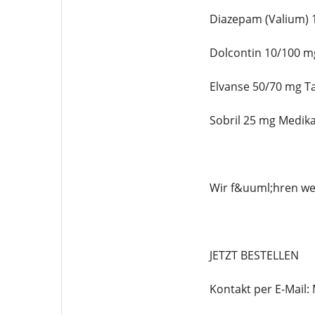
Diazepam (Valium) 1
Dolcontin 10/100 mg
Elvanse 50/70 mg Ta
Sobril 25 mg Medik
Wir f&uuml;hren we
JETZT BESTELLEN
Kontakt per E-Mai