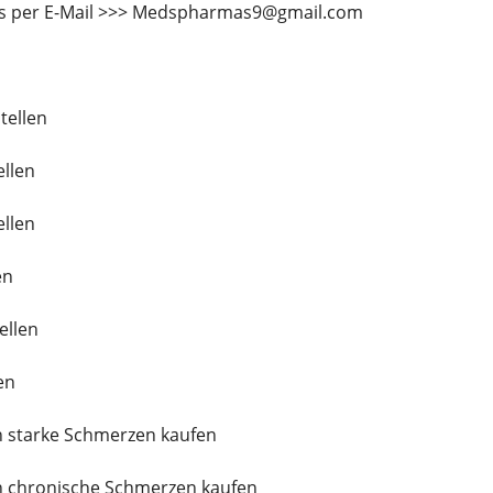
ns per E-Mail >>> Medspharmas9@gmail.com
tellen
ellen
ellen
en
ellen
en
 starke Schmerzen kaufen
 chronische Schmerzen kaufen