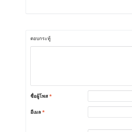
ตอบกระทู้
ชื่อผู้โพส
*
อีเมล
*