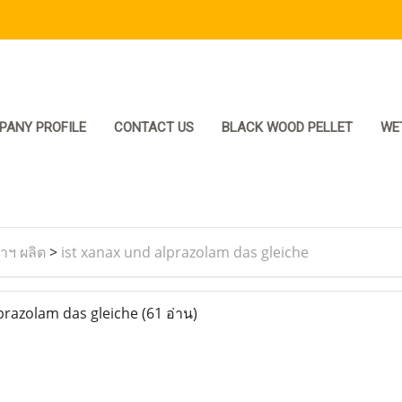
PANY PROFILE
CONTACT US
BLACK WOOD PELLET
WE
ราฯ ผลิต
>
ist xanax und alprazolam das gleiche
prazolam das gleiche
(61 อ่าน)