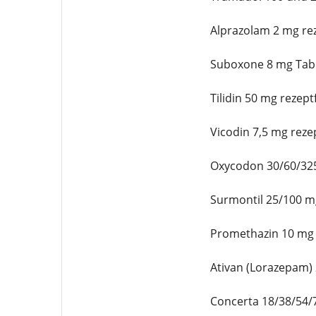
Alprazolam 2 mg rez
Suboxone 8 mg Table
Tilidin 50 mg rezept
Vicodin 7,5 mg reze
Oxycodon 30/60/325
Surmontil 25/100 mg
Promethazin 10 mg 
Ativan (Lorazepam) 
Concerta 18/38/54/7