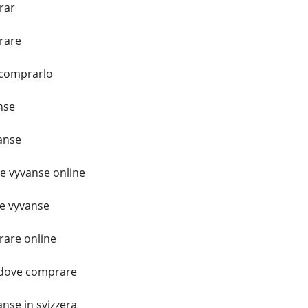
rar
rare
 comprarlo
nse
anse
 vyvanse online
e vyvanse
are online
a dove comprare
nse in svizzera