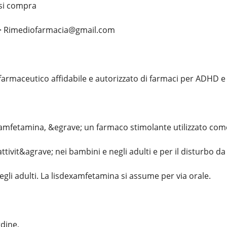
si compra
>> Rimediofarmacia@gmail.com
farmaceutico affidabile e autorizzato di farmaci per ADHD 
amfetamina, &egrave; un farmaco stimolante utilizzato come 
attivit&agrave; nei bambini e negli adulti e per il disturbo d
gli adulti. La lisdexamfetamina si assume per via orale.
rdine,