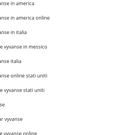
nse in america
nse in america online
se in italia
 vyvanse in messico
se italia
se online stati uniti
vyvanse stati uniti
se
r vyvanse
 vyvanse online