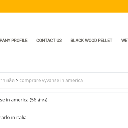
PANY PROFILE
CONTACT US
BLACK WOOD PELLET
WE
ราฯ ผลิต
>
comprare vyvanse in america
e in america
(56 อ่าน)
rlo in italia