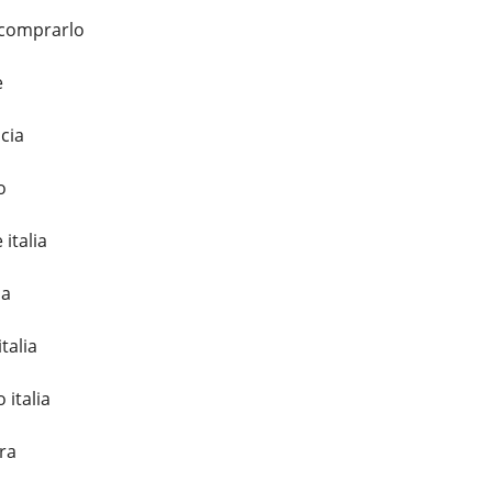
 comprarlo
e
cia
o
italia
ia
talia
 italia
ra