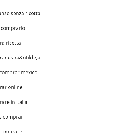
nse senza ricetta
 comprarlo
a ricetta
ar espa&ntilde;a
 comprar mexico
ar online
re in italia
e comprar
 comprare