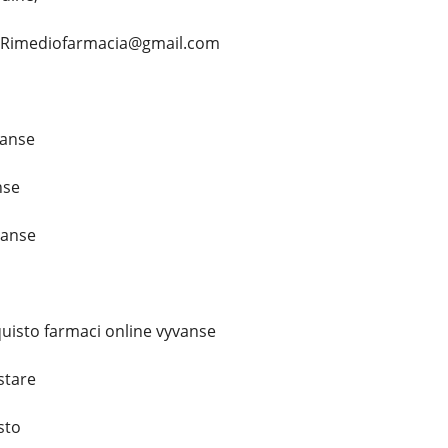
... Rimediofarmacia@gmail.com
vanse
nse
vanse
uisto farmaci online vyvanse
stare
sto