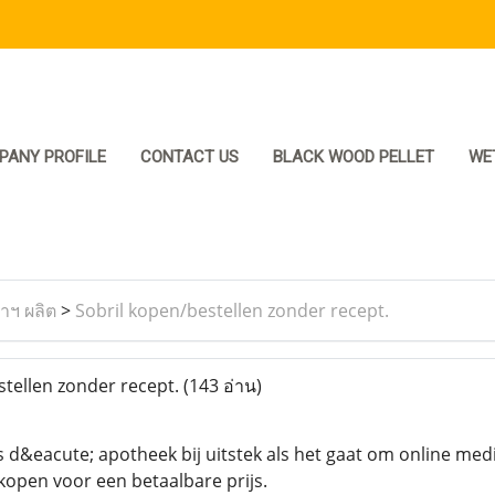
PANY PROFILE
CONTACT US
BLACK WOOD PELLET
WE
ราฯ ผลิต
>
Sobril kopen/bestellen zonder recept.
tellen zonder recept.
(143 อ่าน)
 d&eacute; apotheek bij uitstek als het gaat om online med
rkopen voor een betaalbare prijs.