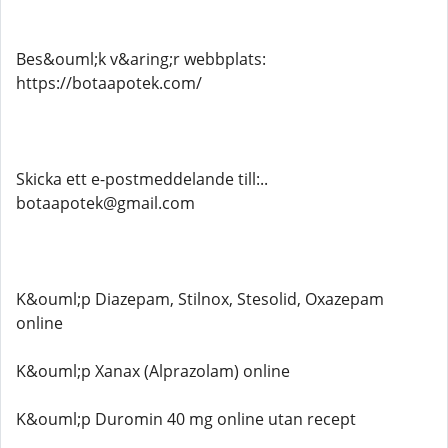
Bes&ouml;k v&aring;r webbplats:
https://botaapotek.com/
Skicka ett e-postmeddelande till:..
botaapotek@gmail.com
K&ouml;p Diazepam, Stilnox, Stesolid, Oxazepam
online
K&ouml;p Xanax (Alprazolam) online
K&ouml;p Duromin 40 mg online utan recept