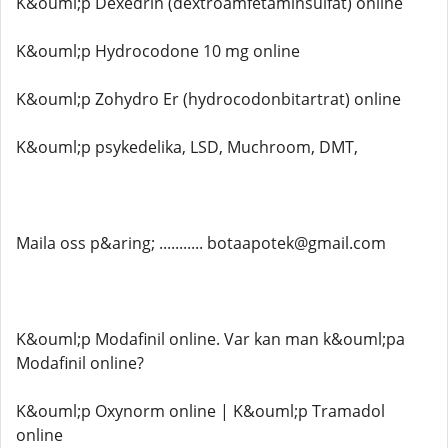
K&ouml;p Dexedrin (dextroamfetaminsulfat) online
K&ouml;p Hydrocodone 10 mg online
K&ouml;p Zohydro Er (hydrocodonbitartrat) online
K&ouml;p psykedelika, LSD, Muchroom, DMT,
Maila oss p&aring; ........... botaapotek@gmail.com
K&ouml;p Modafinil online. Var kan man k&ouml;pa
Modafinil online?
K&ouml;p Oxynorm online | K&ouml;p Tramadol
online