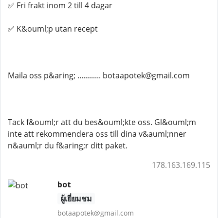
✅ Fri frakt inom 2 till 4 dagar
✅ K&ouml;p utan recept
Maila oss p&aring; ............ botaapotek@gmail.com
Tack f&ouml;r att du bes&ouml;kte oss. Gl&ouml;m
inte att rekommendera oss till dina v&auml;nner
n&auml;r du f&aring;r ditt paket.
178.163.169.115
bot
ผู้เยี่ยมชม
botaapotek@gmail.com