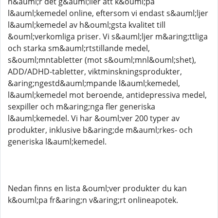
n&auml;r det g&auml;ller att k&ouml;pa
l&auml;kemedel online, eftersom vi endast s&auml;ljer
l&auml;kemedel av h&ouml;gsta kvalitet till
&ouml;verkomliga priser. Vi s&auml;ljer m&aring;ttliga
och starka sm&auml;rtstillande medel,
s&ouml;mntabletter (mot s&ouml;mnl&ouml;shet),
ADD/ADHD-tabletter, viktminskningsprodukter,
&aring;ngestd&auml;mpande l&auml;kemedel,
l&auml;kemedel mot beroende, antidepressiva medel,
sexpiller och m&aring;nga fler generiska
l&auml;kemedel. Vi har &ouml;ver 200 typer av
produkter, inklusive b&aring;de m&auml;rkes- och
generiska l&auml;kemedel.
Nedan finns en lista &ouml;ver produkter du kan
k&ouml;pa fr&aring;n v&aring;rt onlineapotek.