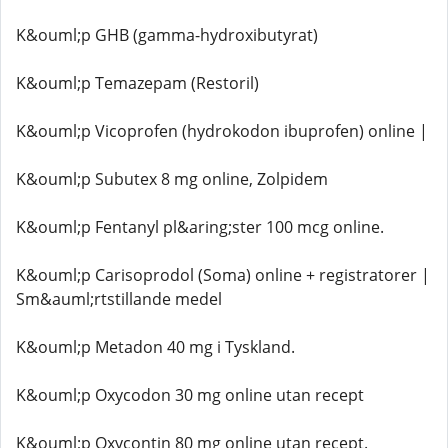
K&ouml;p GHB (gamma-hydroxibutyrat)
K&ouml;p Temazepam (Restoril)
K&ouml;p Vicoprofen (hydrokodon ibuprofen) online |
K&ouml;p Subutex 8 mg online, Zolpidem
K&ouml;p Fentanyl pl&aring;ster 100 mcg online.
K&ouml;p Carisoprodol (Soma) online + registratorer |
Sm&auml;rtstillande medel
K&ouml;p Metadon 40 mg i Tyskland.
K&ouml;p Oxycodon 30 mg online utan recept
K&ouml;p Oxycontin 80 mg online utan recept.