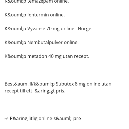
K&ouml;p temazepam online.
K&ouml;p fentermin online.
K&ouml;p Vyvanse 70 mg online i Norge.
K&ouml;p Nembutalpulver online.
K&ouml;p metadon 40 mg utan recept.
Best&auml;ll/k&ouml;p Subutex 8 mg online utan
recept till ett l&aring;gt pris.
✅ P&aring;litlig online-s&auml;ljare