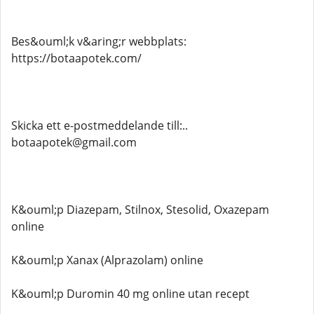
Bes&ouml;k v&aring;r webbplats:
https://botaapotek.com/
Skicka ett e-postmeddelande till:..
botaapotek@gmail.com
K&ouml;p Diazepam, Stilnox, Stesolid, Oxazepam
online
K&ouml;p Xanax (Alprazolam) online
K&ouml;p Duromin 40 mg online utan recept