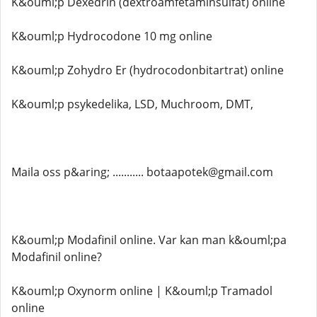
K&ouml;p Dexedrin (dextroamfetaminsulfat) online
K&ouml;p Hydrocodone 10 mg online
K&ouml;p Zohydro Er (hydrocodonbitartrat) online
K&ouml;p psykedelika, LSD, Muchroom, DMT,
Maila oss p&aring; ........... botaapotek@gmail.com
K&ouml;p Modafinil online. Var kan man k&ouml;pa
Modafinil online?
K&ouml;p Oxynorm online | K&ouml;p Tramadol
online