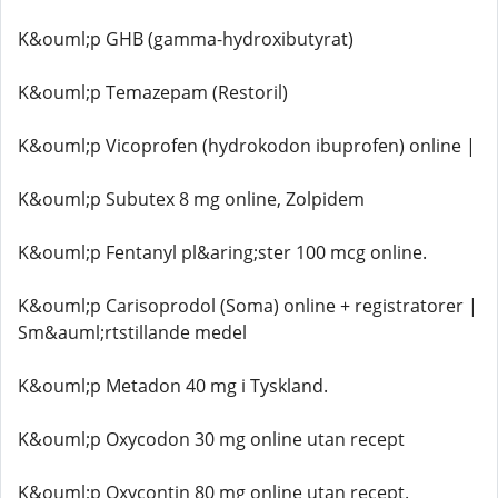
K&ouml;p GHB (gamma-hydroxibutyrat)
K&ouml;p Temazepam (Restoril)
K&ouml;p Vicoprofen (hydrokodon ibuprofen) online |
K&ouml;p Subutex 8 mg online, Zolpidem
K&ouml;p Fentanyl pl&aring;ster 100 mcg online.
K&ouml;p Carisoprodol (Soma) online + registratorer |
Sm&auml;rtstillande medel
K&ouml;p Metadon 40 mg i Tyskland.
K&ouml;p Oxycodon 30 mg online utan recept
K&ouml;p Oxycontin 80 mg online utan recept.