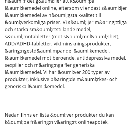
n&auml;r det g&auml;ller att k&ouml;pa
l&auml;kemedel online, eftersom vi endast s&auml;ljer
l&auml;kemedel av h&ouml;gsta kvalitet till
&ouml;verkomliga priser. Vi s&auml;ljer m&aring;ttliga
och starka sm&auml;rtstillande medel,
s&ouml;mntabletter (mot s&ouml;mnl&ouml;shet),
ADD/ADHD-tabletter, viktminskningsprodukter,
&aring;ngestd&auml;mpande l&auml;kemedel,
l&auml;kemedel mot beroende, antidepressiva medel,
sexpiller och m&aring;nga fler generiska
l&auml;kemedel. Vi har &ouml;ver 200 typer av
produkter, inklusive b&aring;de m&auml;rkes- och
generiska l&auml;kemedel.
Nedan finns en lista &ouml;ver produkter du kan
k&ouml;pa fr&aring;n v&aring;rt onlineapotek.