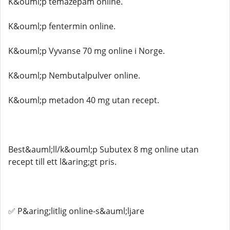
K&ouml;p temazepam online.
K&ouml;p fentermin online.
K&ouml;p Vyvanse 70 mg online i Norge.
K&ouml;p Nembutalpulver online.
K&ouml;p metadon 40 mg utan recept.
Best&auml;ll/k&ouml;p Subutex 8 mg online utan
recept till ett l&aring;gt pris.
✅ P&aring;litlig online-s&auml;ljare