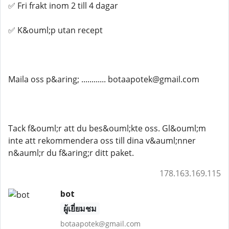
✅ Fri frakt inom 2 till 4 dagar
✅ K&ouml;p utan recept
Maila oss p&aring; ............ botaapotek@gmail.com
Tack f&ouml;r att du bes&ouml;kte oss. Gl&ouml;m
inte att rekommendera oss till dina v&auml;nner
n&auml;r du f&aring;r ditt paket.
178.163.169.115
bot
ผู้เยี่ยมชม
botaapotek@gmail.com