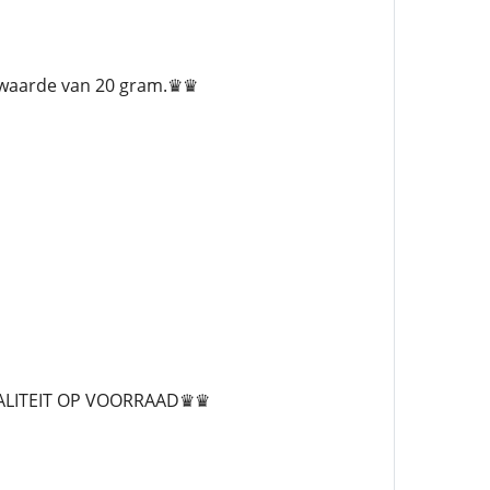
elwaarde van 20 gram.♛♛
ALITEIT OP VOORRAAD♛♛