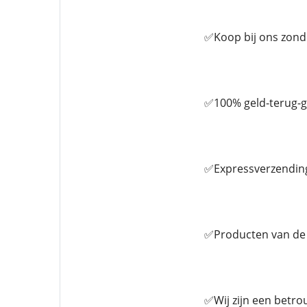
✅Koop bij ons zond
✅100% geld-terug-g
✅Expressverzending
✅Producten van de 
✅Wij zijn een betro