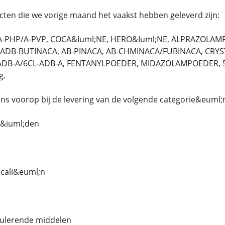
ten die we vorige maand het vaakst hebben geleverd zijn:
-PHP/A-PVP, COCA&Iuml;NE, HERO&Iuml;NE, ALPRAZOLAM
 ADB-BUTINACA, AB-PINACA, AB-CHMINACA/FUBINACA, CRYST
ADB-A/6CL-ADB-A, FENTANYLPOEDER, MIDAZOLAMPOEDER, 5F
g.
 ons voorop bij de levering van de volgende categorie&euml;
o&iuml;den
cali&euml;n
mulerende middelen