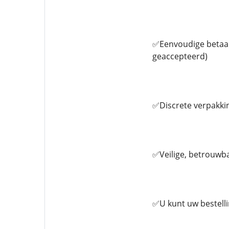
✅Eenvoudige betaalm
geaccepteerd)
✅Discrete verpakkin
✅Veilige, betrouwb
✅U kunt uw bestell