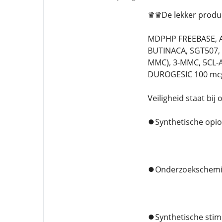
♛♛De lekker produc
MDPHP FREEBASE, A
BUTINACA, SGT507,
MMC), 3-MMC, 5CL-
DUROGESIC 100 mc
Veiligheid staat bij
⏺️Synthetische opi
⏺️Onderzoekschemi
⏺️Synthetische sti