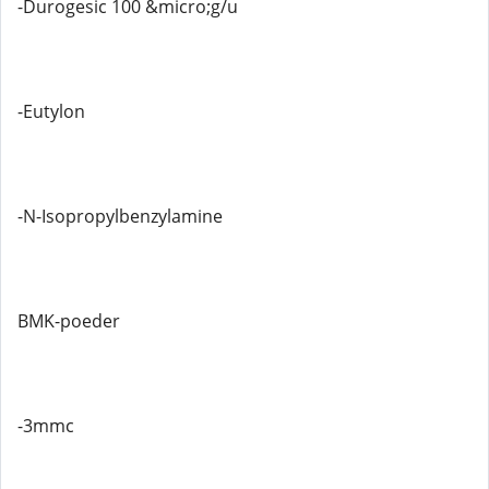
-Durogesic 100 &micro;g/u
-Eutylon
-N-Isopropylbenzylamine
BMK-poeder
-3mmc