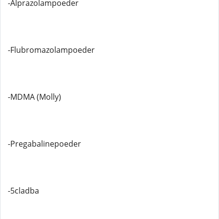
-Alprazolampoeder
-Flubromazolampoeder
-MDMA (Molly)
-Pregabalinepoeder
-5cladba