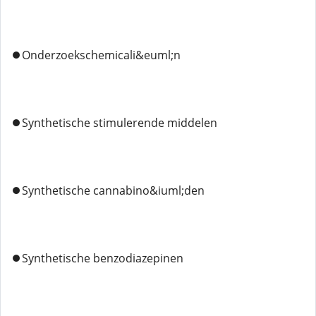
⏺️Onderzoekschemicali&euml;n
⏺️Synthetische stimulerende middelen
⏺️Synthetische cannabino&iuml;den
⏺️Synthetische benzodiazepinen