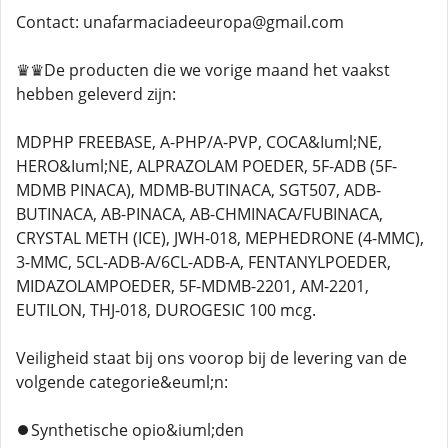
Contact: unafarmaciadeeuropa@gmail.com
♛♛De producten die we vorige maand het vaakst
hebben geleverd zijn:
MDPHP FREEBASE, A-PHP/A-PVP, COCA&Iuml;NE,
HERO&Iuml;NE, ALPRAZOLAM POEDER, 5F-ADB (5F-
MDMB PINACA), MDMB-BUTINACA, SGT507, ADB-
BUTINACA, AB-PINACA, AB-CHMINACA/FUBINACA,
CRYSTAL METH (ICE), JWH-018, MEPHEDRONE (4-MMC),
3-MMC, 5CL-ADB-A/6CL-ADB-A, FENTANYLPOEDER,
MIDAZOLAMPOEDER, 5F-MDMB-2201, AM-2201,
EUTILON, THJ-018, DUROGESIC 100 mcg.
Veiligheid staat bij ons voorop bij de levering van de
volgende categorie&euml;n:
⏺️Synthetische opio&iuml;den