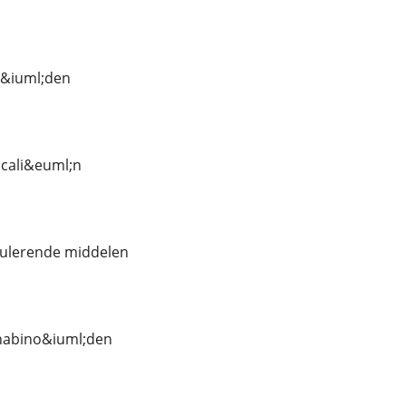
o&iuml;den
cali&euml;n
mulerende middelen
nabino&iuml;den