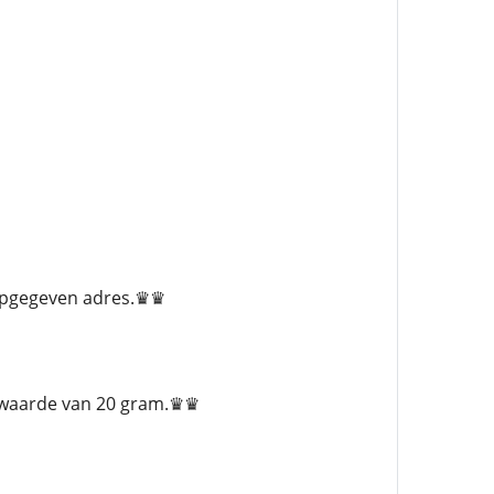
 opgegeven adres.♛♛
elwaarde van 20 gram.♛♛