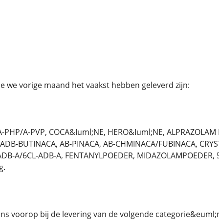
 we vorige maand het vaakst hebben geleverd zijn:
-PHP/A-PVP, COCA&Iuml;NE, HERO&Iuml;NE, ALPRAZOLAM 
 ADB-BUTINACA, AB-PINACA, AB-CHMINACA/FUBINACA, CRYST
ADB-A/6CL-ADB-A, FENTANYLPOEDER, MIDAZOLAMPOEDER, 5F
g.
 ons voorop bij de levering van de volgende categorie&euml;