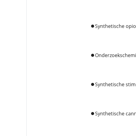
⏺️Synthetische opi
⏺️Onderzoekschemi
⏺️Synthetische sti
⏺️Synthetische can