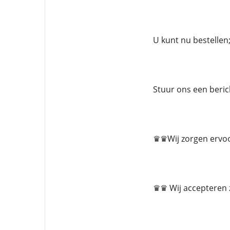
U kunt nu bestellen; 
Stuur ons een beri
♛♛Wij zorgen ervoo
♛♛ Wij accepteren 