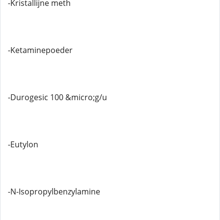
-Kristallijne meth
-Ketaminepoeder
-Durogesic 100 &micro;g/u
-Eutylon
-N-Isopropylbenzylamine