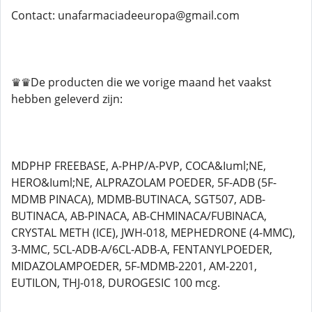
Contact: unafarmaciadeeuropa@gmail.com
♛♛De producten die we vorige maand het vaakst
hebben geleverd zijn:
MDPHP FREEBASE, A-PHP/A-PVP, COCA&Iuml;NE,
HERO&Iuml;NE, ALPRAZOLAM POEDER, 5F-ADB (5F-
MDMB PINACA), MDMB-BUTINACA, SGT507, ADB-
BUTINACA, AB-PINACA, AB-CHMINACA/FUBINACA,
CRYSTAL METH (ICE), JWH-018, MEPHEDRONE (4-MMC),
3-MMC, 5CL-ADB-A/6CL-ADB-A, FENTANYLPOEDER,
MIDAZOLAMPOEDER, 5F-MDMB-2201, AM-2201,
EUTILON, THJ-018, DUROGESIC 100 mcg.