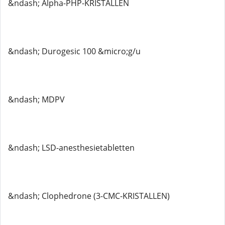
&ndash; Alpha-PHP-KRISTALLEN
&ndash; Durogesic 100 &micro;g/u
&ndash; MDPV
&ndash; LSD-anesthesietabletten
&ndash; Clophedrone (3-CMC-KRISTALLEN)