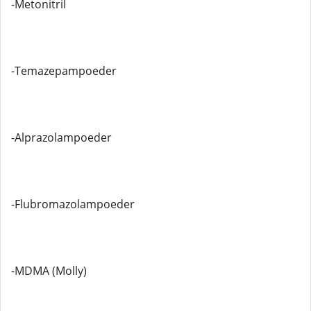
-Metonitril
-Temazepampoeder
-Alprazolampoeder
-Flubromazolampoeder
-MDMA (Molly)