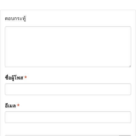
ตอบกระทู้
ชื่อผู้โพส
*
อีเมล
*