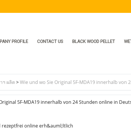
PANY PROFILE
CONTACT US
BLACK WOOD PELLET
WE
ราฯ ผลิต
>
Wie und wo Sie Original 5F-MDA19 innerhalb von 2
riginal 5F-MDA19 innerhalb von 24 Stunden online in Deut
rezeptfrei online erh&auml;ltlich