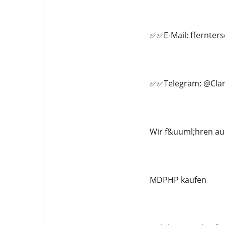
✅✅E-Mail: ffernte
✅✅Telegram: @Clar
Wir f&uuml;hren au
MDPHP kaufen