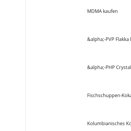
MDMA kaufen
&alpha;-PVP Flakka
&alpha;-PHP Crysta
Fischschuppen-Koka
Kolumbianisches Ko