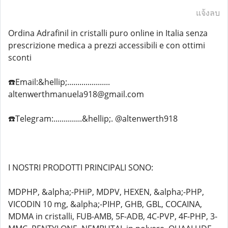
แจ้งลบ
Ordina Adrafinil in cristalli puro online in Italia senza
prescrizione medica a prezzi accessibili e con ottimi
sconti
☎️Email:&hellip;.....................
altenwerthmanuela918@gmail.com
☎️Telegram:..............&hellip;. @altenwerth918
I NOSTRI PRODOTTI PRINCIPALI SONO:
MDPHP, &alpha;-PHiP, MDPV, HEXEN, &alpha;-PHP,
VICODIN 10 mg, &alpha;-PIHP, GHB, GBL, COCAINA,
MDMA in cristalli, FUB-AMB, 5F-ADB, 4C-PVP, 4F-PHP, 3-