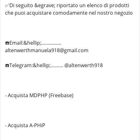
✅Di seguito &egrave; riportato un elenco di prodotti
che puoi acquistare comodamente nel nostro negozio
☎️Email:&hellip;................
altenwerthmanuela918@gmail.com
☎️Telegram:&hellip;.......... @altenwerth918
- Acquista MDPHP (Freebase)
- Acquista A-PHiP