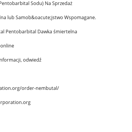
entobarbital Sodu) Na Sprzedaż
lna lub Samob&oacute;jstwo Wspomagane.
al Pentobarbital Dawka śmiertelna
 online
informacji, odwiedź
ration.org/order-nembutal/
orporation.org