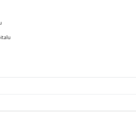
u
italu