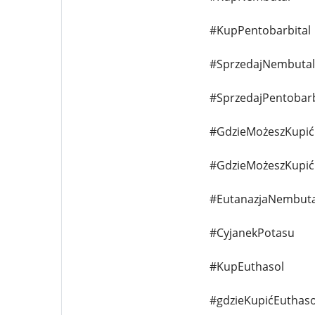
#KupPentobarbital
#SprzedajNembutal
#SprzedajPentobarb
#GdzieMożeszKupi
#GdzieMożeszKupić
#EutanazjaNembuta
#CyjanekPotasu
#KupEuthasol
#gdzieKupićEuthaso