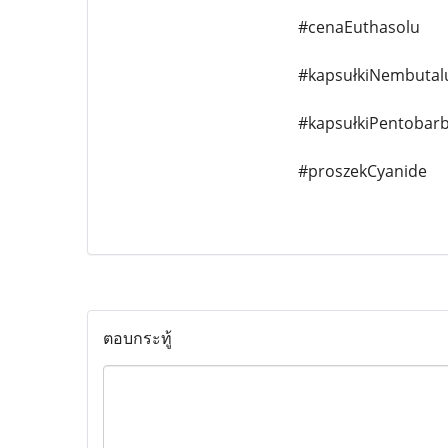
#cenaEuthasolu
#kapsułkiNembutal
#kapsułkiPentobarb
#proszekCyanide
ตอบกระทู้