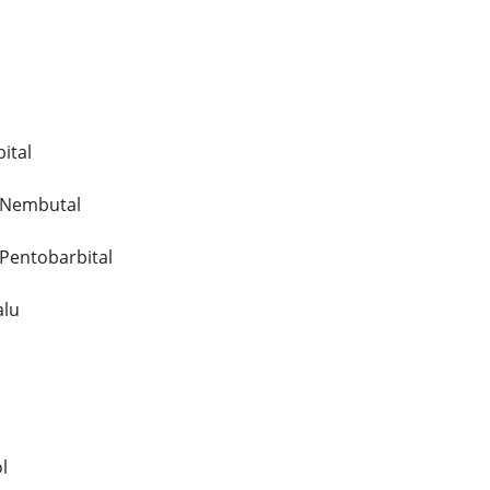
ital
ćNembutal
Pentobarbital
lu
l