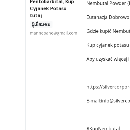
Pentobarbital, Kup
Nembutal Powder (P
Cyjanek Potasu
tutaj
Eutanazja Dobrowo
ผู้เยี่ยมชม
Gdzie kupić Nembut
mannepane@gmail.com
Kup cyjanek potasu
Aby uzyskać więcej 
https://silvercorpo
E-mail:info@silverc
#KupNembutal