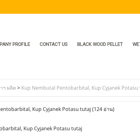
PANY PROFILE
CONTACT US
BLACK WOOD PELLET
WE
ราฯ ผลิต
>
Kup Nembutal Pentobarbital, Kup Cyjanek Potasu 
ntobarbital, Kup Cyjanek Potasu tutaj
(124 อ่าน)
barbital, Kup Cyjanek Potasu tutaj