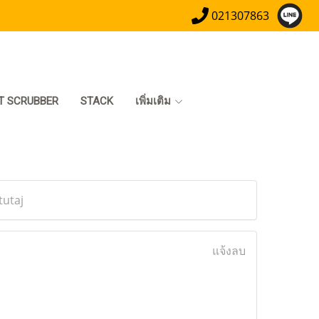
021307863
T SCRUBBER
STACK
เพิ่มเติม
tutaj
แจ้งลบ