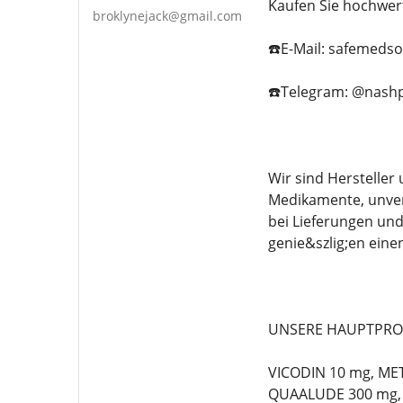
Kaufen Sie hochwer
broklynejack@gmail.com
☎️E-Mail: safemeds
☎️Telegram: @nashp
Wir sind Herstelle
Medikamente, unver
bei Lieferungen un
genie&szlig;en eine
UNSERE HAUPTPRO
VICODIN 10 mg, ME
QUAALUDE 300 mg, 