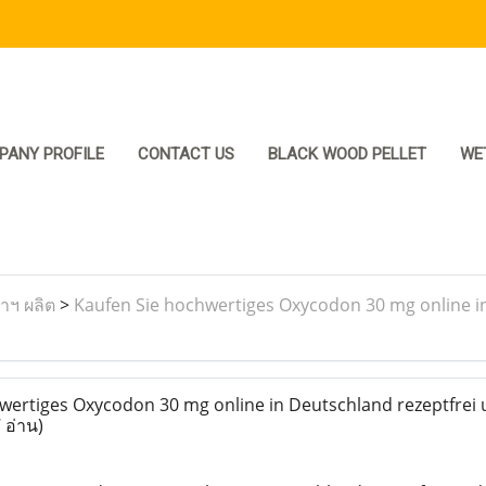
PANY PROFILE
CONTACT US
BLACK WOOD PELLET
WE
ราฯ ผลิต
>
Kaufen Sie hochwertiges Oxycodon 30 mg online in
ertiges Oxycodon 30 mg online in Deutschland rezeptfrei 
 อ่าน)