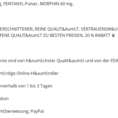
, FENTANYL-Pulver, MORPHIN 60 mg.
VERSCHNITTENER, REINE QUALIT&Auml;T, VERTRAUENSW&Uu
ENE QUALIT&Auml;T ZU BESTEN PREISEN, 20 % RABATT ♛
e sind von h&ouml;chster Qualit&auml;t und von der FDA
l;rdige Online-H&auml;ndler
nnerhalb von 1 bis 3 Tagen
nbon
ml;berweisung, PayPal