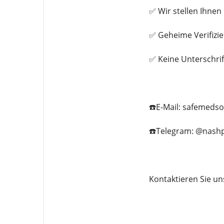
✅ Wir stellen Ihne
✅ Geheime Verifizi
✅ Keine Unterschrif
☎️E-Mail: safemeds
☎️Telegram: @nashp
Kontaktieren Sie un