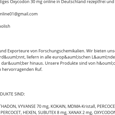
tiges Oxycodon 30 mg online in Deutschland rezeptfrei und
online01@gmail.com
olish
r und Exporteure von Forschungschemikalien. Wir bieten un
d&uuml;nnt, liefern in alle europ&auml;ischen L&auml;nde
d dar&uuml;ber hinaus. Unsere Produkte sind von h&ouml;c
n hervorragenden Ruf.
DUKTE SIND:
THADON, VYVANSE 70 mg, KOKAIN, MDMA-Kristall, PERCOCE
PERCOCET, HEXEN, SUBUTEX 8 mg, XANAX 2 mg, OXYCODON 