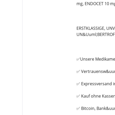
mg, ENDOCET 10 mg
ERSTKLASSIGE, UN
UN&Uuml;BERTROFF
✅Unsere Medikament
✅ Vertrauensw&uum
✅ Expressversand i
✅ Kauf ohne Kasse
✅ Bitcoin, Bank&uu