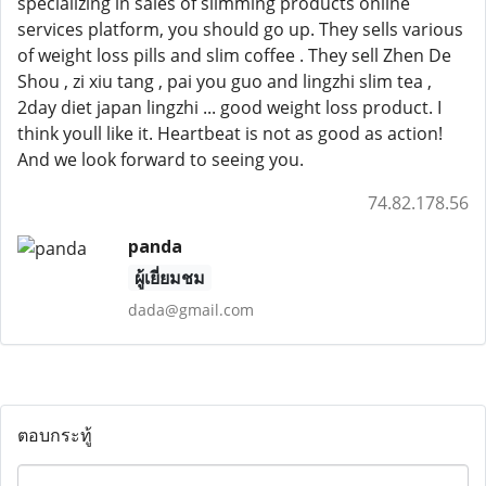
specializing in sales of slimming products online
services platform, you should go up. They sells various
of weight loss pills and slim coffee . They sell Zhen De
Shou , zi xiu tang , pai you guo and lingzhi slim tea ,
2day diet japan lingzhi ... good weight loss product. I
think youll like it. Heartbeat is not as good as action!
And we look forward to seeing you.
74.82.178.56
panda
ผู้เยี่ยมชม
dada@gmail.com
ตอบกระทู้