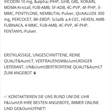
VICODIN 10 mg, &alpha;-PIHP, GHB, GBL, KOKAIN,
MDMA-Kristall, FUB-AMB, 5F-ADB, 4C-PVP, 4F-PHP, 3-
MMC, PENTYLONE, NEMBUTAL-Pulver, QUAALUDE 300
mg, PERCOCET, BK-EBDP, 5cladb a,4-CEC, HEXEN, AMB-
FUBINACA, 4-MMC, FUB-AMB, 4C-PVP, 4F-PHP,
FENTANYL-Pulver.
ERSTKLASSIGE, UNGESCHNITTENE, REINE
QUALIT&Auml;T, VERTRAUENSW&Uuml;RDIGER
LIEFERANT, UN&Uuml;BERTROFFENE QUALIT&Auml;T
ZUM ANGEBOT ♛
✅ KONTAKTIEREN SIE UNS RUND UM DIE UHR
F&Uuml;R IHRE BESTEN ANGEBOTE, IMMER ONLINE
UND GE&Ouml;FFNET!