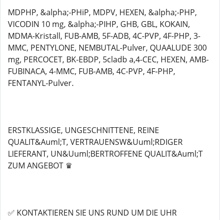
MDPHP, &alpha;-PHiP, MDPV, HEXEN, &alpha;-PHP,
VICODIN 10 mg, &alpha;-PIHP, GHB, GBL, KOKAIN,
MDMA-Kristall, FUB-AMB, 5F-ADB, 4C-PVP, 4F-PHP, 3-
MMC, PENTYLONE, NEMBUTAL-Pulver, QUAALUDE 300
mg, PERCOCET, BK-EBDP, 5cladb a,4-CEC, HEXEN, AMB-
FUBINACA, 4-MMC, FUB-AMB, 4C-PVP, 4F-PHP,
FENTANYL-Pulver.
ERSTKLASSIGE, UNGESCHNITTENE, REINE
QUALIT&Auml;T, VERTRAUENSW&Uuml;RDIGER
LIEFERANT, UN&Uuml;BERTROFFENE QUALIT&Auml;T
ZUM ANGEBOT ♛
✅ KONTAKTIEREN SIE UNS RUND UM DIE UHR