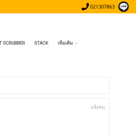
021307863
T SCRUBBER
STACK
เพิ่มเติม
)
แจ้งลบ