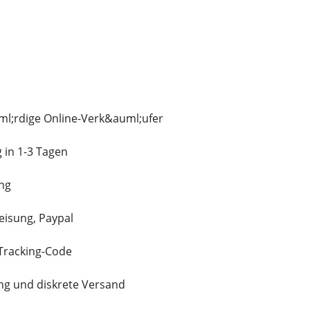
l;rdige Online-Verk&auml;ufer
 in 1-3 Tagen
ng
isung, Paypal
 Tracking-Code
ng und diskrete Versand