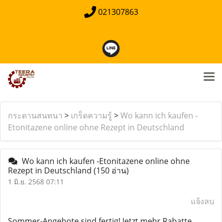
021307863
กระดานสนทนา
>
เกร็ดความรู้
>
Wo kann ich kaufen -
Etonitazene online ohne Rezept in Deutschland
Wo kann ich kaufen -Etonitazene online ohne
Rezept in Deutschland
(150 อ่าน)
1 มิ.ย. 2568 07:11
แจ้งลบ
Sommer-Angebote sind fertig! Jetzt mehr Rabatte