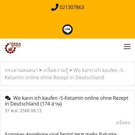
021307863
กระดานสนทนา
>
เกร็ดความรู้
>
Wo kann ich kaufen -S-
Ketamin online ohne Rezept in Deutschland
Wo kann ich kaufen -S-Ketamin online ohne Rezept
in Deutschland
(174 อ่าน)
31 พ.ค. 2568 08:13
แจ้งลบ
Sommer-Angebote sind fertig! Jetzt mehr Rabatte