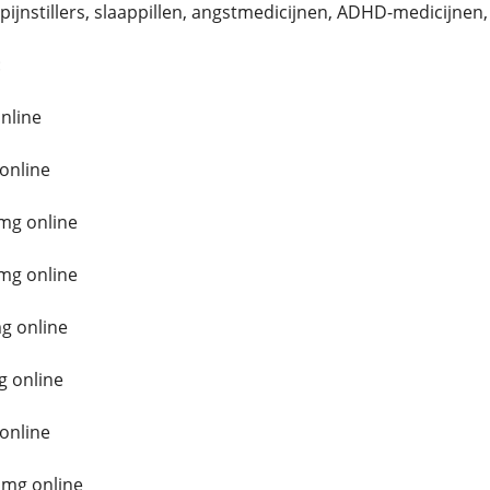
pijnstillers, slaappillen, angstmedicijnen, ADHD-medicijnen
:
nline
 online
mg online
mg online
g online
g online
online
 mg online