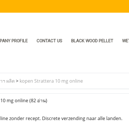
PANY PROFILE
CONTACT US
BLACK WOOD PELLET
WE
ราฯ ผลิต
>
kopen Strattera 10 mg online
 10 mg online
(82 อ่าน)
ine zonder recept. Discrete verzending naar alle landen.