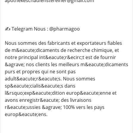
apothekeschaufenstereiner@gmail.com
✍️ Telegram Nous : @pharmagoo
Nous sommes des fabricants et exportateurs fiables
de m&eacute;dicaments de recherche chimique, et
notre principal int&eacute;r&ecirc;t est de fournir
&agrave; nos clients les meilleurs m&eacute;dicaments
purs et propres qui ne sont pas
adult&eacute;r&eacute;s. Nous sommes
sp&eacute;cialis&eacute;s dans
l&rsquo;exp&eacute;dition europ&eacute;enne et
avons enregistr&eacute; des livraisons
r&eacute;ussies &agrave; 100% vers les pays
europ&eacute;ens.