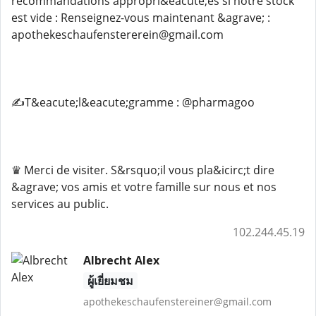
recommandations appropri&eacute;es si notre stock
est vide : Renseignez-vous maintenant &agrave; :
apothekeschaufenstererein@gmail.com
✍️T&eacute;l&eacute;gramme : @pharmagoo
♛ Merci de visiter. S&rsquo;il vous pla&icirc;t dire
&agrave; vos amis et votre famille sur nous et nos
services au public.
102.244.45.19
Albrecht Alex
ผู้เยี่ยมชม
apothekeschaufenstereiner@gmail.com