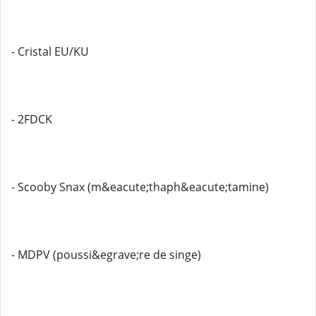
- Cristal EU/KU
- 2FDCK
- Scooby Snax (m&eacute;thaph&eacute;tamine)
- MDPV (poussi&egrave;re de singe)