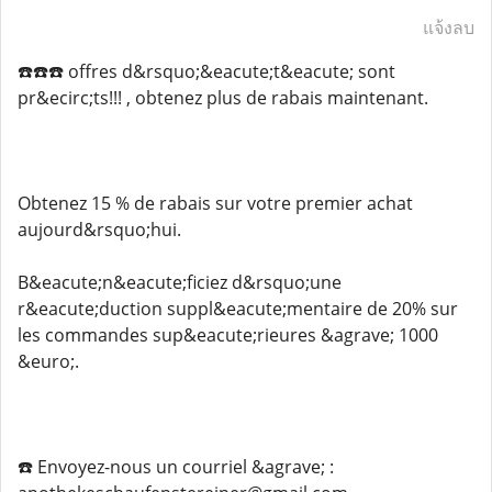
แจ้งลบ
☎️☎️☎️ offres d&rsquo;&eacute;t&eacute; sont
pr&ecirc;ts!!! , obtenez plus de rabais maintenant.
Obtenez 15 % de rabais sur votre premier achat
aujourd&rsquo;hui.
B&eacute;n&eacute;ficiez d&rsquo;une
r&eacute;duction suppl&eacute;mentaire de 20% sur
les commandes sup&eacute;rieures &agrave; 1000
&euro;.
☎️ Envoyez-nous un courriel &agrave; :